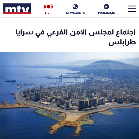
LIVE
NEWSCASTS
PROGRAMS
en
اجتماع لمجلس الامن الفرعي في سرايا
الأخبار
طرابلس
سياسة
ناس
إقتصاد
فن
منوعات
رياضة
كأس العالم
البرامج
جدول البرامج