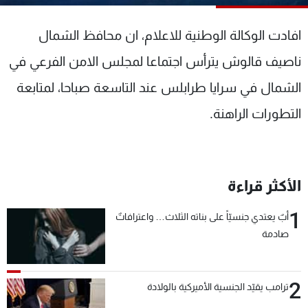
شاهد البرامج
الترددات
افادت الوكالة الوطنية للاعلام، ان محافظ الشمال
ناصيف قالوش يترأس اجتماعا لمجلس الامن الفرعي في
عن MTV
وظائف
الشمال في سرايا طرابلس عند التاسعة صباحا، لمتابعة
الإنـتـاج
تواصل معنا
لاعلاناتكم
شروط الإسـتخدام
التطورات الراهنة.
سياسة الخصوصية
الأكثر قراءة
1
أبٌ يعتدي جنسيّاً على بناته الثلاث… واعترافاتٌ
صادمة
2
ترامب يقيّد الجنسية الأميركية بالولادة