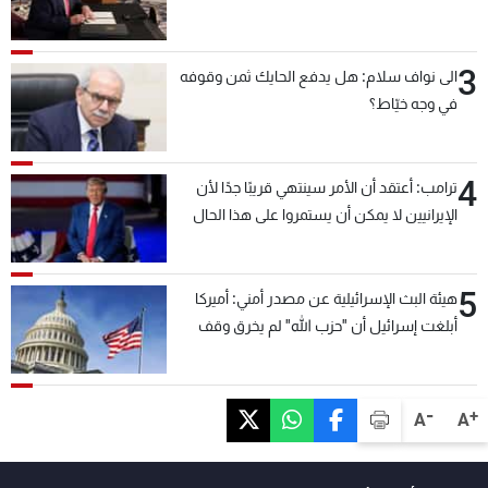
3
الى نواف سلام: هل يدفع الحايك ثمن وقوفه
في وجه خيّاط؟
4
ترامب: أعتقد أن الأمر سينتهي قريبًا جدًا لأن
الإيرانيين لا يمكن أن يستمروا على هذا الحال
5
هيئة البث الإسرائيلية عن مصدر أمني: أميركا
أبلغت إسرائيل أن "حزب الله" لم يخرق وقف
إطلاق النار أمس في مجدل زون وطلبت منها
عدم التصعيد خشية أن يؤثر ذلك على مفاوضات
روما
-
+
A
A