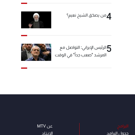
4
من يصدّق الشيخ نعيم؟
5
الرئيس الإيراني: التواصل مع
المرشد "صعب جداً" في الوقت
الحالي
البرامج
عن MTV
جدول البرامج
الإنـتـاج