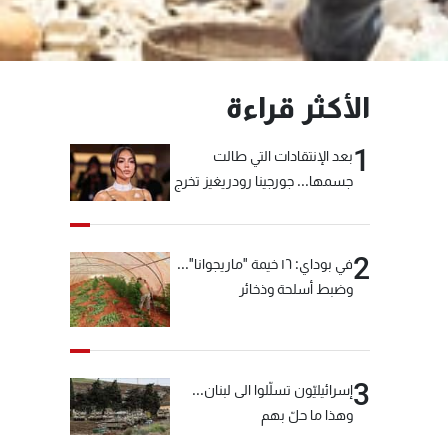
الأكثر قراءة
1
بعد الإنتقادات التي طالت
جسمها... جورجينا رودريغيز تخرج
عن صمتها
2
في بوداي: ١٦ خيمة "ماريجوانا"...
وضبط أسلحة وذخائر
3
إسرائيليّون تسلّلوا الى لبنان...
وهذا ما حلّ بهم