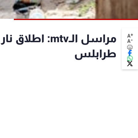
+
مراسل الـmtv: 
A
-
A
طرابلس