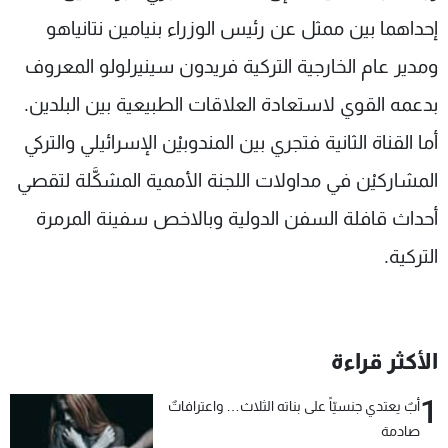
شاهد البرامج
إحداهما بين ممثل عن رئيس الوزراء بنيامين نتانياهو
الترددات
ومدير عام الخارجية التركية فريدون سينيرلولو المعروف
بدعمه القوي لاستعادة العلاقات الطبيعية بين البلدين.
عن MTV
وظائف
الإنـتـاج
تواصل معنا
أما القناة الثانية فتجري بين المندوبيْن الإسرائيلي والتركي
لاعلاناتكم
شروط الإسـتخدام
سياسة الخصوصية
المشاركيْن في مداولات اللجنة الأممية المشكَّلة لتقصي
أحداث قافلة السفن الدولية وبالاخص سفينة المرمرة
التركية.
الأكثر قراءة
1
أبٌ يعتدي جنسيّاً على بناته الثلاث… واعترافاتٌ
صادمة