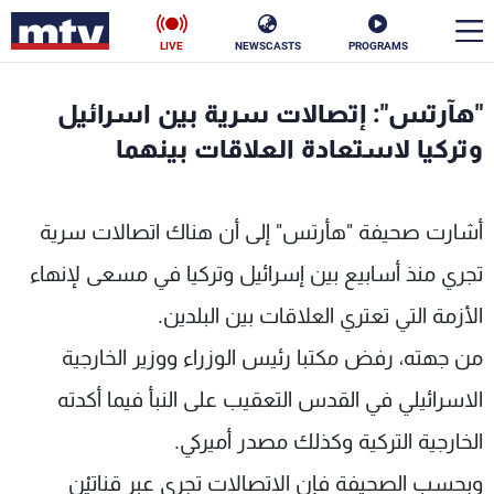
LIVE
NEWSCASTS
PROGRAMS
en
"هآرتس": إتصالات سرية بين اسرائيل
الأخبار
وتركيا لاستعادة العلاقات بينهما
سياسة
ناس
أشارت صحيفة "هأرتس" إلى أن هناك اتصالات سرية
إقتصاد
فن
تجري منذ أسابيع بين إسرائيل وتركيا في مسعى لإنهاء
منوعات
رياضة
الأزمة التي تعتري العلاقات بين البلدين.
كأس العالم
من جهته، رفض مكتبا رئيس الوزراء ووزير الخارجية
الاسرائيلي في القدس التعقيب على النبأ فيما أكدته
الخارجية التركية وكذلك مصدر أميركي.
البرامج
وبحسب الصحيفة فإن الاتصالات تجري عبر قناتيْن
جدول البرامج