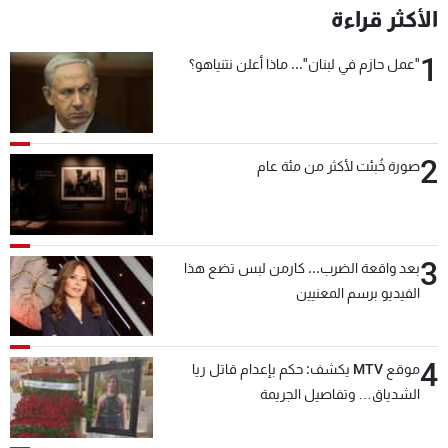
الأكثر قراءة
شاهد البرامج
الترددات
1
"عمل حازم في لبنان"... ماذا أعلن نتنياهو؟
عن MTV
وظائف
الإنـتـاج
تواصل معنا
لاعلاناتكم
شروط الإسـتخدام
2
صورة خُبئت لأكثر من مئة عام
سياسة الخصوصية
3
بعد واقعة الضرب... كارمن لبس تضع هذا
الفيديو برسم المعنيين
4
موقع MTV يكشف: حكم بإعدام قاتل ريا
الشدياق… وتفاصيل الجريمة