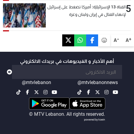
5
القناة 13 الإسرائيليّة: أميركا تضغط على إسرائيل
لإنهاء القتال في إيران ولبنان وغزة
-
+
A
A
أهم الأخبار و الفيديوهات في بريدك الالكتروني
@mtvlebanon
@mtvlebanonnews
© MTV Lebanon. All rights reserved.
powered by koein