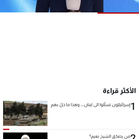
شاهد البرامج
الترددات
عن MTV
وظائف
الإنـتـاج
تواصل معنا
لاعلاناتكم
شروط الإسـتخدام
سياسة الخصوصية
الأكثر قراءة
1
إسرائيليّون تسلّلوا الى لبنان... وهذا ما حلّ بهم
2
من يصدّق الشيخ نعيم؟