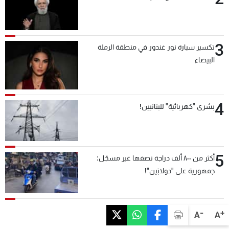
3
تكسير سيارة نور غندور في منطقة الرملة
البيضاء
4
بشرى "كهربائية" للبنانيين!
5
أكثر من ٨٠٠ ألف دراجة نصفها غير مسجّل:
جمهورية على "دولابَين"!
-
+
A
A