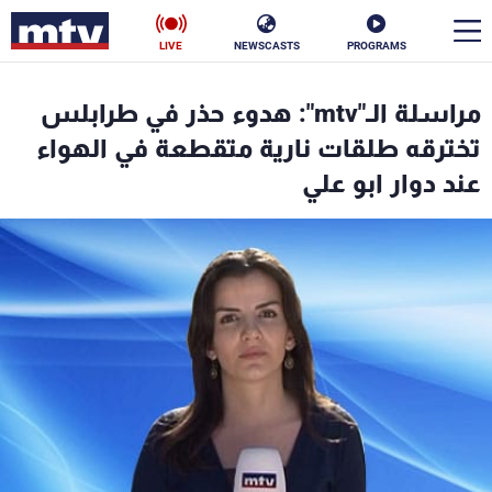
LIVE
NEWSCASTS
PROGRAMS
en
مراسلة الـ"mtv": هدوء حذر في طرابلس
الأخبار
تخترقه طلقات نارية متقطعة في الهواء
عند دوار ابو علي
سياسة
ناس
إقتصاد
فن
منوعات
رياضة
كأس العالم
البرامج
جدول البرامج