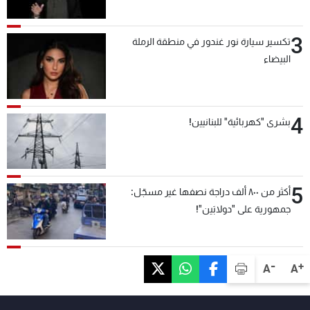
3
تكسير سيارة نور غندور في منطقة الرملة
البيضاء
4
بشرى "كهربائية" للبنانيين!
5
أكثر من ٨٠٠ ألف دراجة نصفها غير مسجّل:
جمهورية على "دولابَين"!
-
+
A
A