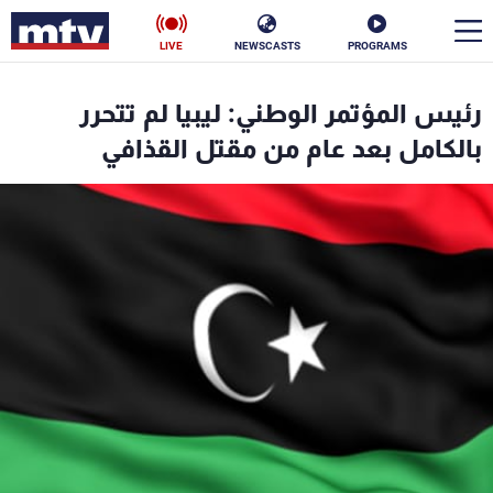
LIVE
NEWSCASTS
PROGRAMS
en
رئيس المؤتمر الوطني: ليبيا لم تتحرر
الأخبار
بالكامل بعد عام من مقتل القذافي
سياسة
ناس
إقتصاد
فن
منوعات
رياضة
كأس العالم
البرامج
جدول البرامج