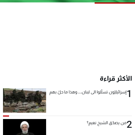
شاهد البرامج
الترددات
عن MTV
وظائف
الإنـتـاج
تواصل معنا
لاعلاناتكم
شروط الإسـتخدام
سياسة الخصوصية
الأكثر قراءة
1
إسرائيليّون تسلّلوا الى لبنان... وهذا ما حلّ بهم
2
من يصدّق الشيخ نعيم؟