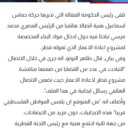
شاهد البرامج
الترددات
تلقى رئيس الحكومة المقالة التي تديرها حركة حماس
اسماعيل هنية اتصالا هاتفيا من الرئيس المصري محمد
عن MTV
وظائف
مرسي تباحثا فيه حول ادخال مواد البناء المخصصة
الإنـتـاج
تواصل معنا
لاعلاناتكم
شروط الإسـتخدام
لمشروع اعادة الاعمار الذي تموله قطر.
سياسة الخصوصية
وفي بيان، قال طاهر النونو، انه جرى في خلال الاتصال
"التباحث في عدد من القضايا من ضمنها مناقشة
مشروع قطر لاعادة الاعمار حيث تضمن الاتصال
الهاتفي رسائل ايجابية في هذا الملف".
وأضاف انه "من المتوقع ان يلمس المواطن الفلسطيني
قريبا" هذه الايجابيات، دون مزيد من الايضاحات.
من جهة ثانية اجتمع هنية مع رئيس اللجنة القطرية