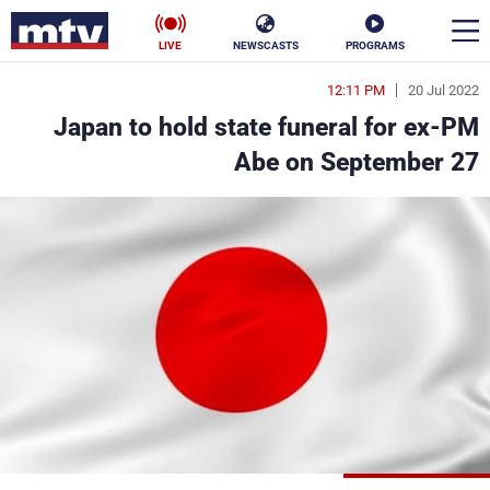
LIVE
NEWSCASTS
PROGRAMS
12:11 PM
20 Jul 2022
en
Japan to hold state funeral for ex-PM
الأخبار
Abe on September 27
سياسة
ناس
إقتصاد
فن
منوعات
رياضة
كأس العالم
البرامج
جدول البرامج