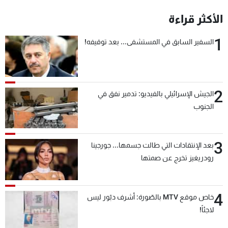
شاهد البرامج
الأكثر قراءة
الترددات
1
السفير السابق في المستشفى... بعد توقيفه!
عن MTV
وظائف
الإنـتـاج
تواصل معنا
لاعلاناتكم
شروط الإسـتخدام
سياسة الخصوصية
2
الجيش الإسرائيلي بالفيديو: تدمير نفق في
الجنوب
3
بعد الإنتقادات التي طالت جسمها... جورجينا
رودريغيز تخرج عن صمتها
4
خاص موقع MTV بالصّورة: أشرف دبّور ليس
لاجئاً!