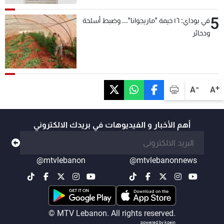
5
في بوداي: ١٦ خيمة "ماريجوانا"... وضبط أسلحة
وذخائر
-
+
A
A
أهم الأخبار و الفيديوهات في بريدك الالكتروني
@mtvlebanon
@mtvlebanonnews
© MTV Lebanon. All rights reserved.
powered by koein