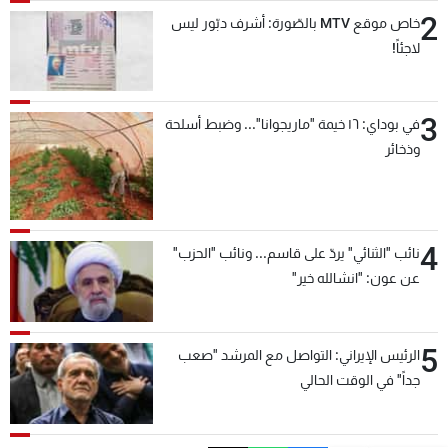
2
خاص موقع MTV بالصّورة: أشرف دبّور ليس
لاجئاً!
3
في بوداي: ١٦ خيمة "ماريجوانا"... وضبط أسلحة
وذخائر
4
نائب "الثنائي" يردّ على قاسم... ونائب "الحزب"
عن عون: "انشالله خير"
5
الرئيس الإيراني: التواصل مع المرشد "صعب
جداً" في الوقت الحالي