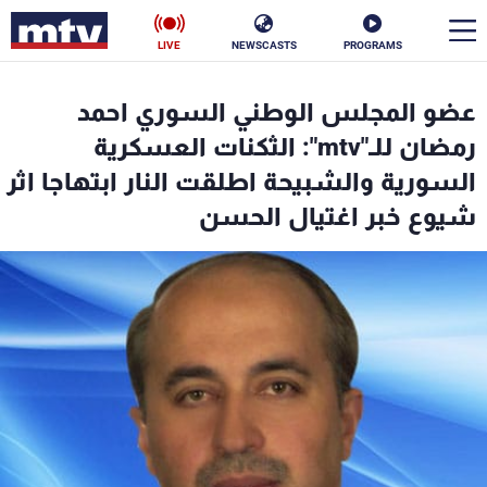
LIVE
NEWSCASTS
PROGRAMS
en
عضو المجلس الوطني السوري احمد
الأخبار
رمضان للـ"mtv": الثكنات العسكرية
السورية والشبيحة اطلقت النار ابتهاجا اثر
سياسة
ناس
شيوع خبر اغتيال الحسن
إقتصاد
فن
منوعات
رياضة
كأس العالم
البرامج
جدول البرامج