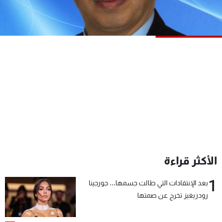
شاهد البرامج
الترددات
عن MTV
وظائف
الإنـتـاج
تواصل معنا
لاعلاناتكم
شروط الإسـتخدام
سياسة الخصوصية
الأكثر قراءة
1
بعد الإنتقادات التي طالت جسمها... جورجينا
رودريغيز تخرج عن صمتها