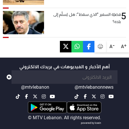
5
قضيّة السفير "الذي سقط": هل يُسلَّم إلى
بلده؟
-
+
A
A
أهم الأخبار و الفيديوهات في بريدك الالكتروني
@mtvlebanon
@mtvlebanonnews
© MTV Lebanon. All rights reserved.
powered by koein