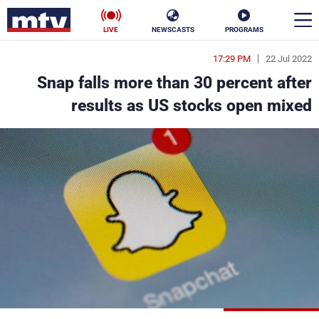
LIVE
NEWSCASTS
PROGRAMS
17:29 PM
22 Jul 2022
en
Snap falls more than 30 percent after
الأخبار
results as US stocks open mixed
سياسة
ناس
إقتصاد
فن
منوعات
رياضة
كأس العالم
البرامج
جدول البرامج