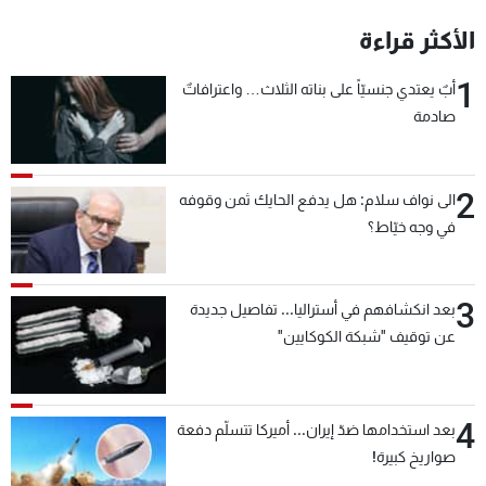
شاهد البرامج
الأكثر قراءة
الترددات
1
أبٌ يعتدي جنسيّاً على بناته الثلاث… واعترافاتٌ
صادمة
عن MTV
وظائف
الإنـتـاج
تواصل معنا
لاعلاناتكم
شروط الإسـتخدام
سياسة الخصوصية
2
الى نواف سلام: هل يدفع الحايك ثمن وقوفه
في وجه خيّاط؟
3
بعد انكشافهم في أستراليا... تفاصيل جديدة
عن توقيف "شبكة الكوكايين"
4
بعد استخدامها ضدّ إيران... أميركا تتسلّم دفعة
صواريخ كبيرة!