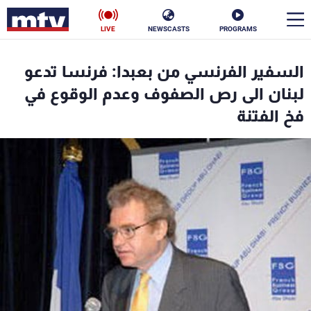
LIVE
NEWSCASTS
PROGRAMS
en
السفير الفرنسي من بعبدا: فرنسا تدعو
الأخبار
لبنان الى رص الصفوف وعدم الوقوع في
فخ الفتنة
سياسة
ناس
إقتصاد
فن
منوعات
رياضة
كأس العالم
البرامج
جدول البرامج