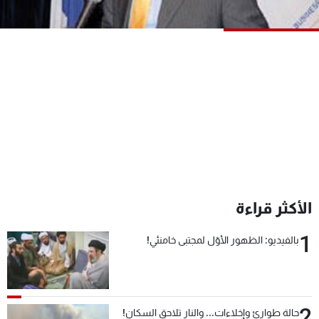
شاهد البرامج
الترددات
عن MTV
وظائف
الإنـتـاج
تواصل معنا
لاعلاناتكم
شروط الإسـتخدام
سياسة الخصوصية
الأكثر قراءة
1
بالفيديو: الظهور الأوّل لمجتبى خامنئي!
2
حالة طوارئ وإخلاءات... والنار تلاحق السكان!