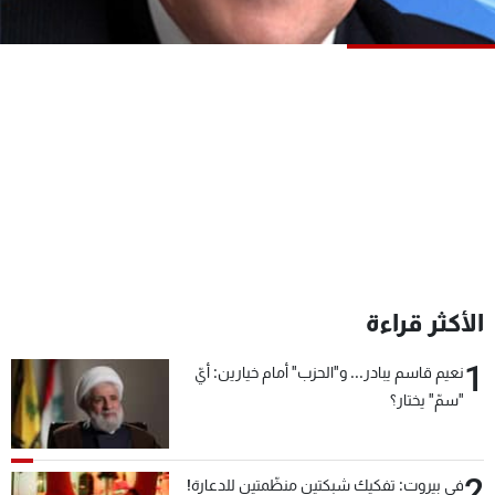
شاهد البرامج
الترددات
عن MTV
وظائف
الإنـتـاج
تواصل معنا
لاعلاناتكم
شروط الإسـتخدام
سياسة الخصوصية
الأكثر قراءة
1
نعيم قاسم يبادر... و"الحزب" أمام خيارين: أيّ
"سمّ" يختار؟
2
في بيروت: تفكيك شبكتين منظّمتين للدعارة!