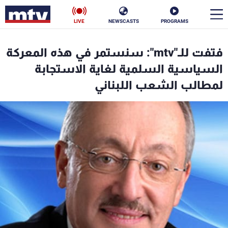
LIVE
NEWSCASTS
PROGRAMS
en
فتفت للـ"mtv": سنستمر في هذه المعركة
الأخبار
السياسية السلمية لغاية الاستجابة
لمطالب الشعب اللبناني
سياسة
ناس
إقتصاد
فن
منوعات
رياضة
كأس العالم
البرامج
جدول البرامج