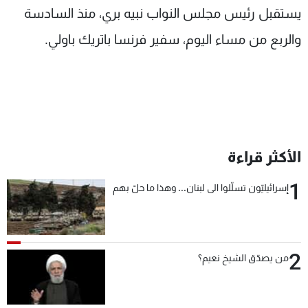
يستقبل رئيس مجلس النواب نبيه بري، منذ السادسة
شاهد البرامج
الترددات
والربع من مساء اليوم، سفير فرنسا باتريك باولي.
عن MTV
وظائف
الإنـتـاج
تواصل معنا
لاعلاناتكم
شروط الإسـتخدام
سياسة الخصوصية
الأكثر قراءة
1
إسرائيليّون تسلّلوا الى لبنان... وهذا ما حلّ بهم
2
من يصدّق الشيخ نعيم؟