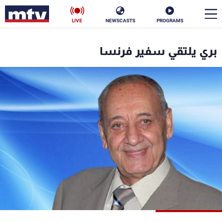
LIVE
NEWSCASTS
PROGRAMS
en
بري يلتقي سفير فرنسا
الأخبار
سياسة
ناس
إقتصاد
فن
منوعات
رياضة
كأس العالم
البرامج
جدول البرامج