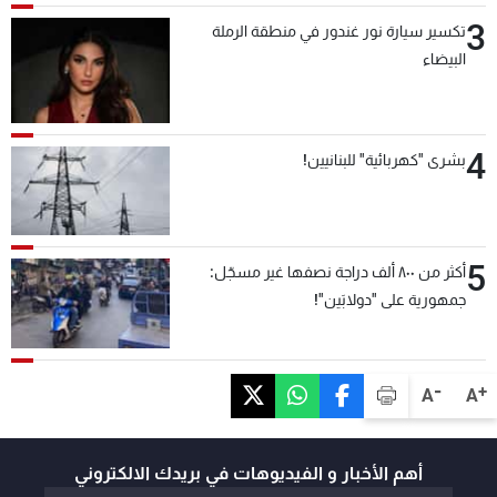
3
تكسير سيارة نور غندور في منطقة الرملة
البيضاء
4
بشرى "كهربائية" للبنانيين!
5
أكثر من ٨٠٠ ألف دراجة نصفها غير مسجّل:
جمهورية على "دولابَين"!
-
+
A
A
أهم الأخبار و الفيديوهات في بريدك الالكتروني