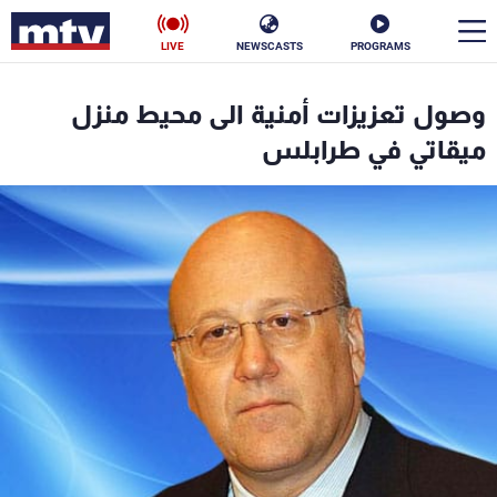
LIVE
NEWSCASTS
PROGRAMS
en
وصول تعزيزات أمنية الى محيط منزل
الأخبار
ميقاتي في طرابلس
سياسة
ناس
إقتصاد
فن
منوعات
رياضة
كأس العالم
البرامج
جدول البرامج