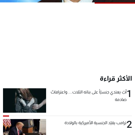
شاهد البرامج
الترددات
عن MTV
وظائف
الإنـتـاج
تواصل معنا
لاعلاناتكم
شروط الإسـتخدام
سياسة الخصوصية
الأكثر قراءة
1
أبٌ يعتدي جنسيّاً على بناته الثلاث… واعترافاتٌ
صادمة
2
ترامب يقيّد الجنسية الأميركية بالولادة