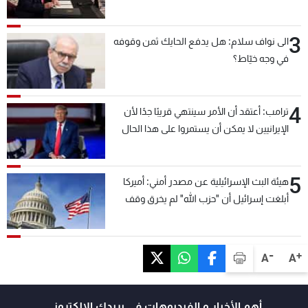
3
الى نواف سلام: هل يدفع الحايك ثمن وقوفه
في وجه خيّاط؟
4
ترامب: أعتقد أن الأمر سينتهي قريبًا جدًا لأن
الإيرانيين لا يمكن أن يستمروا على هذا الحال
5
هيئة البث الإسرائيلية عن مصدر أمني: أميركا
أبلغت إسرائيل أن "حزب الله" لم يخرق وقف
إطلاق النار أمس في مجدل زون وطلبت منها
عدم التصعيد خشية أن يؤثر ذلك على مفاوضات
روما
-
+
A
A
أهم الأخبار و الفيديوهات في بريدك الالكتروني