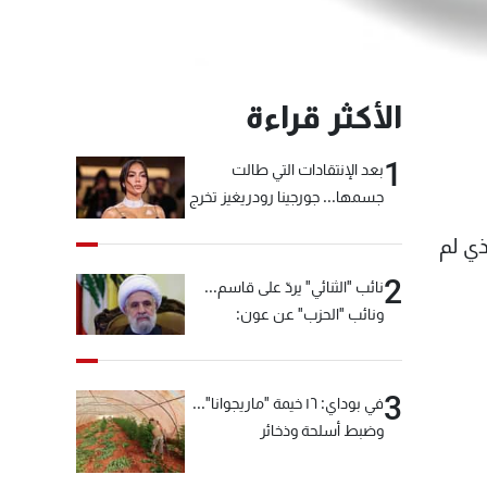
الأكثر قراءة
1
بعد الإنتقادات التي طالت
جسمها... جورجينا رودريغيز تخرج
عن صمتها
ذي لم
2
نائب "الثنائي" يردّ على قاسم...
ونائب "الحزب" عن عون:
"انشالله خير"
3
في بوداي: ١٦ خيمة "ماريجوانا"...
وضبط أسلحة وذخائر