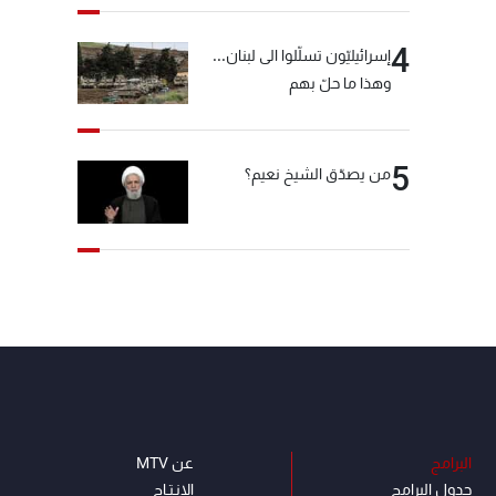
4
إسرائيليّون تسلّلوا الى لبنان...
وهذا ما حلّ بهم
5
من يصدّق الشيخ نعيم؟
البرامج
عن MTV
جدول البرامج
الإنـتـاج