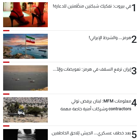
1
في بيروت: تفكيك شبكتين منظّمتين للدعارة!
2
هرمز... والشرط الإيراني!
3
إيران ترفع السقف في هرمز: تعويضات وإلّا...
4
معلومات MFM: لبنان يرفض تولي
contractors وشركات أمنية خاصة مهمة
التحقق من نزع سلاح "حزب الله"
5
بعد خطف عسكري... الجيش يُلاحق الخاطفين