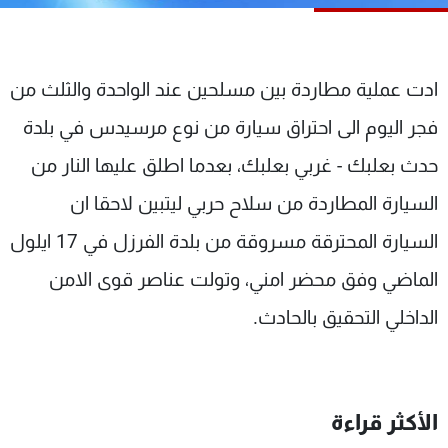
شاهد البرامج
الترددات
ادت عملية مطاردة بين مسلحين عند الواحدة والثلث من
عن MTV
وظائف
فجر اليوم الى احتراق سيارة من نوع مرسيدس في بلدة
الإنـتـاج
تواصل معنا
لاعلاناتكم
شروط الإسـتخدام
حدث بعلبك - غربي بعلبك، بعدما اطلق عليها النار من
سياسة الخصوصية
السيارة المطاردة من سلاح حربي ليتبين لاحقا ان
السيارة المحترقة مسروقة من بلدة الفرزل في 17 ايلول
الماضي وفق محضر امني، وتولت عناصر قوى الامن
الداخلي التحقيق بالحادث.
الأكثر قراءة