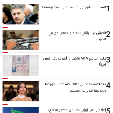
1
السفير السابق في المستشفى... بعد توقيفه!
2
الجيش الإسرائيلي بالفيديو: تدمير نفق في
الجنوب
3
خاص موقع MTV بالصّورة: أشرف دبّور ليس
لاجئاً!
4
بعد الإنتقادات التي طالت جسمها... جورجينا
رودريغيز تخرج عن صمتها
5
إعلام رسمي إيراني نقلاً عن مصدر مطّلع: