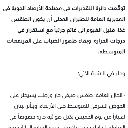
شاهد البرامج
توقّعت دائرة التقديرات في مصلحة الأرصاد الجوية في
الترددات
المديرية العامة للطيران المدني أن يكون الطقس
غدًا، قليل الغيوم إلى غائم جزئياً مع استقرار في
عن MTV
وظائف
الإنـتـاج
تواصل معنا
درجات الحرارة، وبقاء ظهور الضباب على المرتفعات
لاعلاناتكم
شروط الإسـتخدام
المتوسطة.
سياسة الخصوصية
وجاء في النشرة الآتي:
- الحال العامة: طقس صيفي حار ورطب يسيطر على
الحوض الشرقي للمتوسط حتى الأربعاء، ويتأثر لبنان
اعتباراً من يوم الخميس بكتل هوائية حارة خصوصاً في
المناطق الداخلية حيث تلامس درجة الحرارة الـ 41 درجة