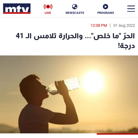
LIVE
NEWSCASTS
PROGRAMS
12:08 PM
01 Aug 2022
en
الحرّ "ما خلص"... والحرارة تلامس الـ 41
الأخبار
درجة!
سياسة
ناس
إقتصاد
فن
منوعات
رياضة
كأس العالم
البرامج
جدول البرامج