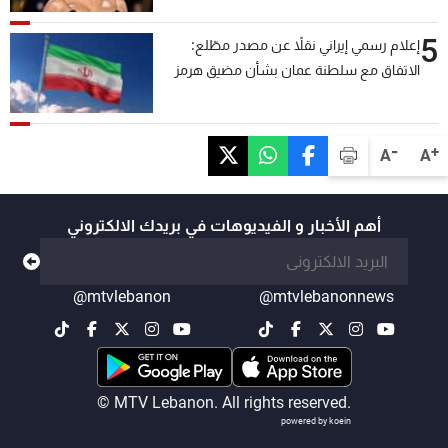
5
إعلام رسمي إيراني نقلاً عن مصدر مطّلع:
الاتفاق مع سلطنة عمان بشأن مضيق هرمز
سيتأجل ما دامت أميركا تهدد إيران
-
+
A
A
أهم الأخبار و الفيديوهات في بريدك الالكتروني
@mtvlebanon
@mtvlebanonnews
© MTV Lebanon. All rights reserved.
powered by koein