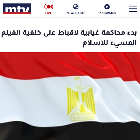
LIVE
NEWSCASTS
PROGRAMS
en
بدء محاكمة غيابية لاقباط على خلفية الفيلم
الأخبار
المسيء للاسلام
سياسة
ناس
إقتصاد
فن
منوعات
رياضة
كأس العالم
البرامج
جدول البرامج