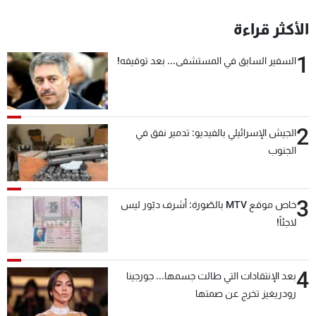
الأكثر قراءة
1
السفير السابق في المستشفى... بعد توقيفه!
2
الجيش الإسرائيلي بالفيديو: تدمير نفق في
الجنوب
3
خاص موقع MTV بالصّورة: أشرف دبّور ليس
لاجئاً!
4
بعد الإنتقادات التي طالت جسمها... جورجينا
رودريغيز تخرج عن صمتها