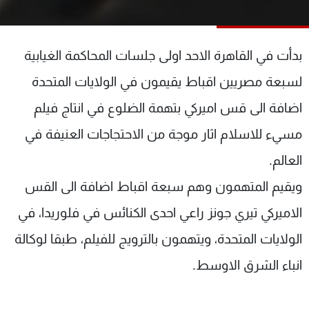
شاهد البرامج
الترددات
بدأت في القاهرة الاحد اولى جلسات المحاكمة الغيابية
عن MTV
وظائف
لسبعة مصريين اقباط يقيمون في الولايات المتحدة
الإنـتـاج
تواصل معنا
اضافة الى قس اميركي بتهمة الضلوع في انتاج فيلم
لاعلاناتكم
شروط الإسـتخدام
سياسة الخصوصية
مسيء للاسلام اثار موجة من الاحتجاجات العنيفة في
العالم.
ويقيم المتهمون وهم سبعة اقباط اضافة الى القس
الاميركي تيري جونز راعي احدى الكنائس في فلوريدا، في
الولايات المتحدة، ويتهمون بالترويج للفيلم، طبقا لوكالة
انباء الشرق الاوسط.