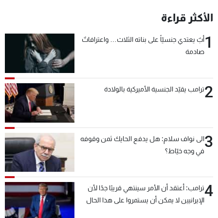
شاهد البرامج
الأكثر قراءة
الترددات
1
أبٌ يعتدي جنسيّاً على بناته الثلاث… واعترافاتٌ
صادمة
عن MTV
وظائف
الإنـتـاج
تواصل معنا
لاعلاناتكم
شروط الإسـتخدام
سياسة الخصوصية
2
ترامب يقيّد الجنسية الأميركية بالولادة
3
الى نواف سلام: هل يدفع الحايك ثمن وقوفه
في وجه خيّاط؟
4
ترامب: أعتقد أن الأمر سينتهي قريبًا جدًا لأن
الإيرانيين لا يمكن أن يستمروا على هذا الحال