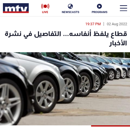
LIVE
NEWSCASTS
PROGRAMS
19:37 PM
02 Aug 2022
en
قطاع يلفظ أنفاسه... التفاصيل في نشرة
الأخبار
الأخبار
سياسة
ناس
إقتصاد
فن
منوعات
رياضة
كأس العالم
البرامج
جدول البرامج