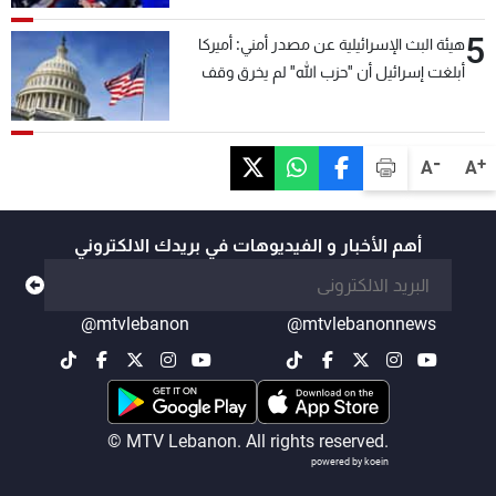
5
هيئة البث الإسرائيلية عن مصدر أمني: أميركا
أبلغت إسرائيل أن "حزب الله" لم يخرق وقف
إطلاق النار أمس في مجدل زون وطلبت منها
عدم التصعيد خشية أن يؤثر ذلك على مفاوضات
روما
-
+
A
A
أهم الأخبار و الفيديوهات في بريدك الالكتروني
@mtvlebanon
@mtvlebanonnews
© MTV Lebanon. All rights reserved.
powered by koein