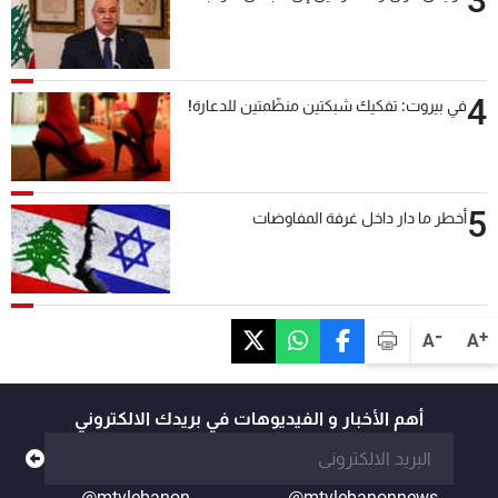
4
في بيروت: تفكيك شبكتين منظّمتين للدعارة!
5
أخطر ما دار داخل غرفة المفاوضات
-
+
A
A
أهم الأخبار و الفيديوهات في بريدك الالكتروني
@mtvlebanon
@mtvlebanonnews