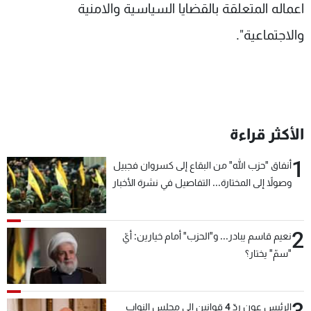
اعماله المتعلقة بالقضايا السياسية والامنية
والاجتماعية".
الأكثر قراءة
1
أنفاق "حزب الله" من البقاع إلى كسروان فجبيل
وصولاً إلى المختارة... التفاصيل في نشرة الأخبار
بعد قليل
2
نعيم قاسم يبادر... و"الحزب" أمام خيارين: أيّ
"سمّ" يختار؟
3
الرئيس عون ردّ 4 قوانين إلى مجلس النواب