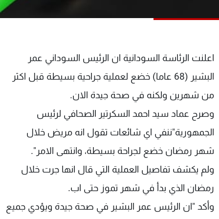
شاهد البرامج
الترددات
عن MTV
وظائف
اعلنت الرئاسة السودانية ان الرئيس السوداني عمر
الإنـتـاج
تواصل معنا
البشير (68 عاما) خضع لعملية جراحية بسيطة قبل اكثر
لاعلاناتكم
شروط الإسـتخدام
سياسة الخصوصية
من شهرين ولكنه في صحة جيدة الان.
وصرح عماد سيد احمد السكرتير الصحافي لرئيس
الجمهورية"ننفي اي شائعات تقول انه مريض خلال
شهر رمضان خضع لجراحة بسيطة، وانتهى الامر".
ولم يكشف تفاصيل العملية التي قال انها جرت خلال
رمضان الذي بدأ في شهر تموز حتى اب.
وأكد "ان الرئيس عمر البشير في صحة جيدة ويؤدي جميع