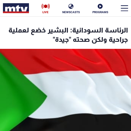
LIVE
NEWSCASTS
PROGRAMS
en
الرئاسة السودانية: البشير خضع لعملية
الأخبار
جراحية ولكن صحته "جيدة"
سياسة
ناس
إقتصاد
فن
منوعات
رياضة
كأس العالم
البرامج
جدول البرامج