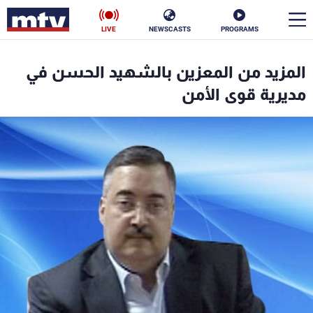
LIVE
NEWSCASTS
PROGRAMS
en
المزيد من المعزين بالشهيد الحسن في
الأخبار
مديرية قوى الأمن
سياسة
ناس
إقتصاد
فن
منوعات
رياضة
كأس العالم
البرامج
جدول البرامج