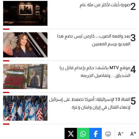
2
صورة خُبئت لأكثر من مئة عام
3
بعد واقعة الضرب... كارمن لبس تضع هذا
الفيديو برسم المعنيين
4
موقع MTV يكشف: حكم بإعدام قاتل ريا
الشدياق… وتفاصيل الجريمة
5
القناة 13 الإسرائيليّة: أميركا تضغط على إسرائيل
لإنهاء القتال في إيران ولبنان وغزة
-
+
A
A