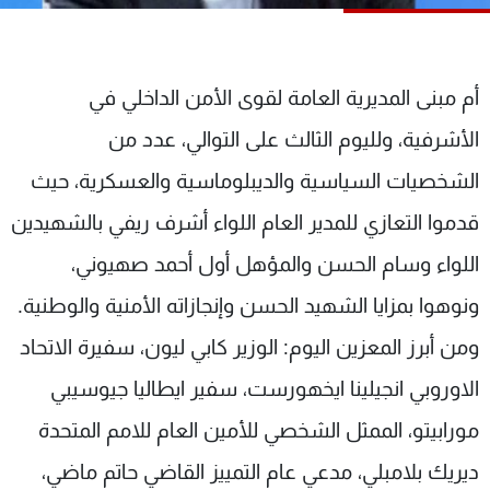
شاهد البرامج
الترددات
أم مبنى المديرية العامة لقوى الأمن الداخلي في
عن MTV
وظائف
الأشرفية، ولليوم الثالث على التوالي، عدد من
الإنـتـاج
تواصل معنا
لاعلاناتكم
شروط الإسـتخدام
الشخصيات السياسية والديبلوماسية والعسكرية، حيث
سياسة الخصوصية
قدموا التعازي للمدير العام اللواء أشرف ريفي بالشهيدين
اللواء وسام الحسن والمؤهل أول أحمد صهيوني،
ونوهوا بمزايا الشهيد الحسن وإنجازاته الأمنية والوطنية.
ومن أبرز المعزين اليوم: الوزير كابي ليون، سفيرة الاتحاد
الاوروبي انجيلينا ايخهورست، سفير ايطاليا جيوسيبي
مورابيتو، الممثل الشخصي للأمين العام للامم المتحدة
ديريك بلامبلي، مدعي عام التمييز القاضي حاتم ماضي،