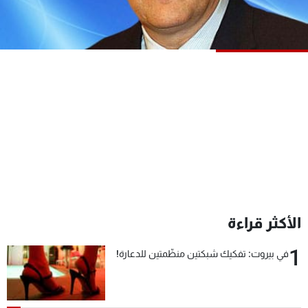
شاهد البرامج
الترددات
عن MTV
وظائف
الإنـتـاج
تواصل معنا
لاعلاناتكم
شروط الإسـتخدام
سياسة الخصوصية
الأكثر قراءة
1
في بيروت: تفكيك شبكتين منظّمتين للدعارة!