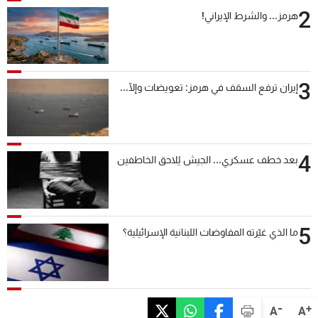
2
هرمز... والشرط الإيراني!
3
إيران ترفع السقف في هرمز: تعويضات وإلّا...
4
بعد خطف عسكري... الجيش يُلاحق الخاطفين
5
ما الذي غيّرته المفاوضات اللبنانية الإسرائيلية؟
-
+
A
A