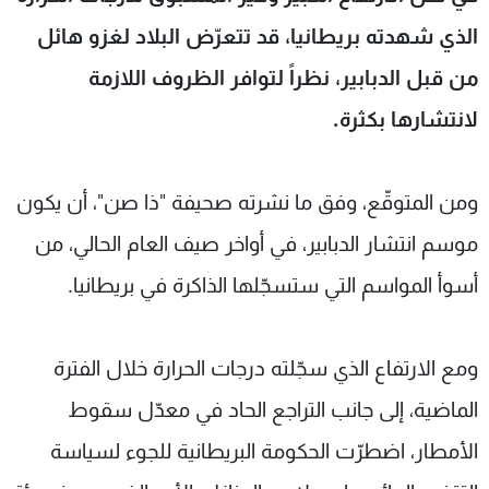
شاهد البرامج
الذي شهدته بريطانيا، قد تتعرّض البلاد لغزو هائل
الترددات
من قبل الدبابير، نظراً لتوافر الظروف اللازمة
لانتشارها بكثرة.
عن MTV
وظائف
الإنـتـاج
تواصل معنا
لاعلاناتكم
شروط الإسـتخدام
سياسة الخصوصية
ومن المتوقّع، وفق ما نشرته صحيفة "ذا صن"، أن يكون
موسم انتشار الدبابير، في أواخر صيف العام الحالي، من
أسوأ المواسم التي ستسجّلها الذاكرة في بريطانيا.
ومع الارتفاع الذي سجّلته درجات الحرارة خلال الفترة
الماضية، إلى جانب التراجع الحاد في معدّل سقوط
الأمطار، اضطرّت الحكومة البريطانية للجوء لسياسة