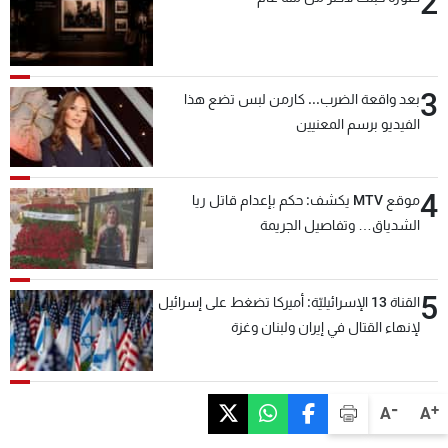
2
3
بعد واقعة الضرب... كارمن لبس تضع هذا
الفيديو برسم المعنيين
4
موقع MTV يكشف: حكم بإعدام قاتل ريا
الشدياق… وتفاصيل الجريمة
5
القناة 13 الإسرائيليّة: أميركا تضغط على إسرائيل
لإنهاء القتال في إيران ولبنان وغزة
-
+
A
A