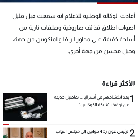
شاهد البرامج
الترددات
أفادت الوكالة الوطنية للاعلام انه سمعت قبل قليل
أصوات اطلاق قذائف صاروخية وطلقات نارية من
عن MTV
وظائف
أسلحة خفيفة على محاور الريفا والمنكوبين من جهة،
الإنـتـاج
تواصل معنا
لاعلاناتكم
شروط الإسـتخدام
وجبل محسن من جهة أخرى.
سياسة الخصوصية
الأكثر قراءة
1
بعد انكشافهم في أستراليا... تفاصيل جديدة
عن توقيف "شبكة الكوكايين"
2
الرئيس عون ردّ 4 قوانين إلى مجلس النواب