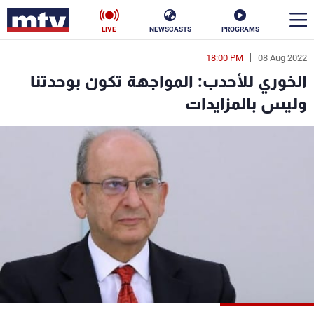
LIVE
NEWSCASTS
PROGRAMS
18:00 PM
08 Aug 2022
en
الخوري للأحدب: المواجهة تكون بوحدتنا
الأخبار
وليس بالمزايدات
سياسة
ناس
إقتصاد
فن
منوعات
رياضة
كأس العالم
البرامج
جدول البرامج