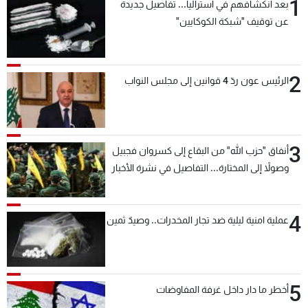
1
بعد انكشافهم في أستراليا... تفاصيل جديدة
عن توقيف "شبكة الكوكايين"
2
الرئيس عون ردّ 4 قوانين إلى مجلس النواب
3
أنفاق "حزب الله" من البقاع إلى كسروان فجبيل
وصولاً إلى المختارة... التفاصيل في نشرة الأخبار
بعد قليل
4
عملية امنية ليلية ضد تجار المخدرات.. وصيدٌ ثمين
5
أخطر ما دار داخل غرفة المفاوضات