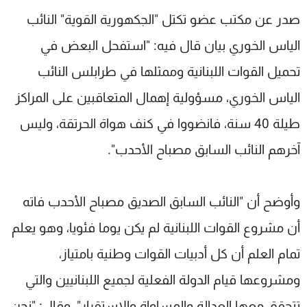
شاهد البرامج
صدر عن مكتب عضو تكتل "الجكهورية القوية" النائب
الترددات
الياس الخوري بيان قال فيه: "استفحل البعض في
تحميل القوات اللبنانية وممثلها في طرابلس النائب
عن MTV
وظائف
الإنـتـاج
تواصل معنا
الياس الخوري، مسؤولية إهمال المتعاقبين على المراكز
لاعلاناتكم
شروط الإسـتخدام
طيلة 40 سنة، فانضووا في كنف هواة الحرتقة، وليس
سياسة الخصوصية
آخرهم النائب السابق مصباح الأحدب".
وأوضح أن "النائب السابق الصديق مصباح الأحدب فاته
أن مشروع القوات اللبنانية لم يكن يوما فئويا، وهو يعلم
تمام العلم أن كل أدبيات القوات وطنية بامتياز،
ومشروعها قيام الدولة الفعلية لجميع اللبنانيين والتي
تتحقق معها العدالة والمساواة والاستقرار"، وقال: "نحن