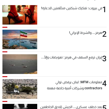
1
في بيروت: تفكيك شبكتين منظّمتين للدعارة!
2
هرمز... والشرط الإيراني!
3
إيران ترفع السقف في هرمز: تعويضات وإلّا...
4
معلومات MFM: لبنان يرفض تولي
contractors وشركات أمنية خاصة مهمة
التحقق من نزع سلاح "حزب الله"
5
بعد خطف عسكري... الجيش يُلاحق الخاطفين