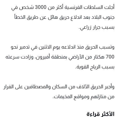
شاهد البرامج
أجلت السلطات الفرنسية أكثر من 3000 شخص في
الترددات
جنوب البلاد بعد اندلاع حريق هائل عن طريق الخطأ
بسبب جرار زراعي.
عن MTV
وظائف
الإنـتـاج
تواصل معنا
لاعلاناتكم
شروط الإسـتخدام
وتسبب الحريق منذ اندلاعه يوم الاثنين في تدمير نحو
سياسة الخصوصية
700 هكتار من الأراضي بمنطقة أفيرون، وزادت سرعته
بسبب الرياح القوية.
وأجبر الحريق الآلاف من السكان والمصطافين على الفرار
من منازلهم ومواقع المخيمات.
الأكثر قراءة