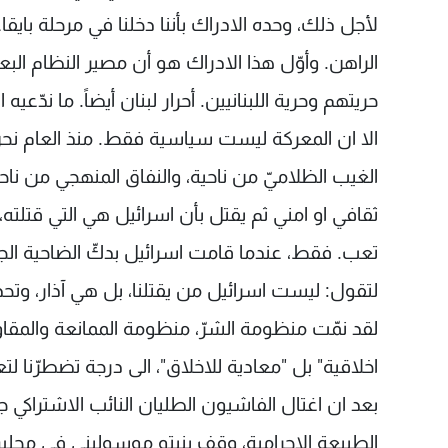
لأجل ذلك، وحده الادراك بأننا دخلنا في مرحلة بايقا
الراهن. وأوّل هذا الادراك هو أن مصير النظام البعث
حريتهم وحرية اللبنانيين. أحرار لبنان أيضاً. ما ندّعي
الا ان المعركة ليست سياسية فقط. منذ العام نحن 
الغيب الظلاميّ من ناحية، والنفاق المنهجي من 
ثقافي او امني ثم يقتل بأن اسرائيل هي التي قتلته،
تعب. فقط، عندما قامت اسرائيل بدكّ الضاحية الج
لتقول: ليست اسرائيل من يقتلنا، بل هي آذار، وتح
لقد نمّت منظومة الشرّ، منظومة الممانعة والمق
اخلاقية" بل "معادية للاخلاق"، الى درجة تضطرّنا لت
بعد ان اغتال الفاشيون الطليان النائب الاشتراكي جي
الطبيعة الاجرامية، وقف بنيتو موسوليني في مجلس