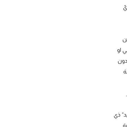
ّ
ن
ي او
 دون
ة
د" ذي
ة