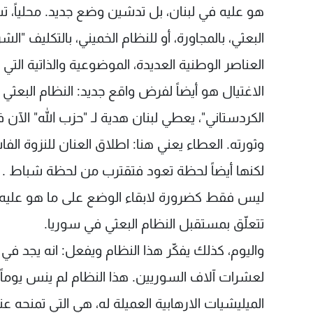
هو عليه في لبنان، بل تدشين وضع جديد. محلياً، تس
البعثي، بالمجاورة، أو للنظام الخميني، بالتكليف "ال
العناصر الوطنية العديدة، الموضوعية والذاتية التي
الاغتيال هو أيضاً لفرض واقع جديد: النظام البع
الكردستاني"، يعطي لبنان هدية لـ "حزب الله" الآ
وثورته. العطاء يعني هنا: اطلاق العنان للنزوة الفا
لكنها أيضاً لحظة تعود فتقترب من لحظة شباط . ن
ليس فقط كضرورة لابقاء الوضع على ما هو عليه من
تتعلّق بمستقبل النظام البعثي في سوريا.
واليوم، كذلك يفكّر هذا النظام ويفعل: انه يجد ف
لعشرات آلاف السوريين. هذا النظام لم ينس يوماً
الميليشيات الارهابية العميلة له، هي التي تمنحه عن