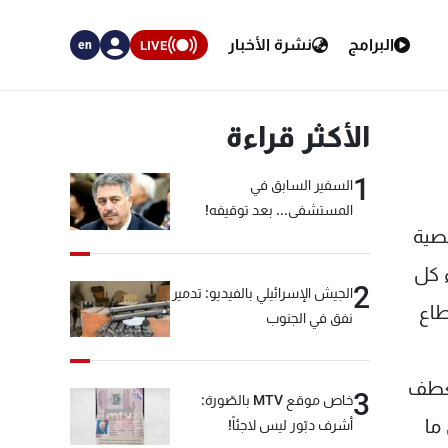
البرامج
نشرة الأخبار
LIVE
en
الأكثر قراءة
1
السفير السابق في
المستشفى... بعد توقيفه!
خصية
ء كل
2
الجيش الإسرائيلي بالفيديو: تدمير
طاع
نفق في الجنوب
نعطف
3
خاص موقع MTV بالصّورة:
ما
أشرف دبّور ليس لاجئاً!