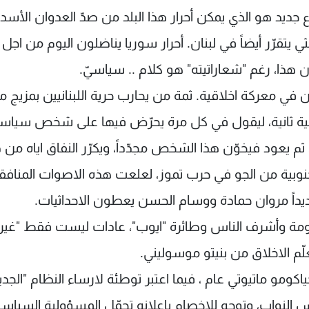
ع جديد هو الذي يمكن أحرار هذا البلد من صدّ العدوان الأسدي
ي يتقرّر أيضاً في لبنان. أحرار سوريا يناضلون اليوم من اجل
ه ان هذا، رغم "شعاراتيته" هو كلام .. سياسيّ.
في معركة اخلاقية. ثمة من يحارب حرية اللبنانيين بمزيج م
ناحية ثانية، ليقول في كل مرة يحرّض فيها على شخص سياس
 ثم يعود فيخوّن هذا الشخص مجدّداً، ويكرّر النفاق اياه من
نوبية من الجو في حرب تموز، لعلعت هذه الاصوات المنافق
ديداً مروان حمادة ووسام الحسن يعطون الاحداثيات.
اومة وأشرف الناس وطائرة "ايوب"، عادات ليست فقط "غير
علّم الاخلاق من بنيتو موسوليني.
اكومو ماتيوتي عام ، فيما اعتبر توطئة لارساء النظام "الجدي
 النواب، وتوجه للاخصام باعلانه تحمّل المسؤولية السياسي