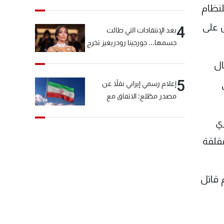
لنظام
ن على
4
بعد الإنتقادات التي طالت
جسمها... جورجينا رودريغيز تخرج
عن صمتها
ال
5
إعلام رسمي إيراني نقلاً عن
مصدر مطّلع: الاتفاق مع
سلطنة عمان بشأن مضيق
ي
هرمز سيتأجل ما دامت أميركا
تهدد إيران
مقلقة
 قاتل