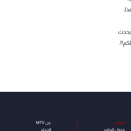
ذا،
 يحدث
كم!!.
البرامج
عن MTV
جدول البرامج
الإنـتـاج