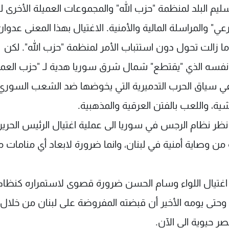
ليم البلد لمنظمة "حزب الله" والمجموعات العميلة الأخرى ل
شرعي" والمراسلة المالية والأمنية. الاغتيال بهذا المعنى عدوا
 ما زالت تحول دون استتباب الأمر لمنظمة "حزب الله". لكن
ثي نفسه الذي "يقتطع" شمال شرق سوريا هدية لـ "حزب العم
ن في سياق الحرب التدميرية التي يخوضها ضد الشعب السوري
شية، واللعب بالفتن العرقية والمذهبية.
ظر نظام الرجس في سوريا الى عملية اغتيال الرئيس الحرير
 وصاية أمنية في لبنان، وانما ضرورة لابعاد أي منامات 
ي اغتيال اللواء وسام الحسن ضرورة قصوى لاستمراره كنظام
 وحتى يومه الأخير أن قبضته المفروضة على لبنان من خلال
صر حيوية الى الآن.