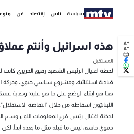
سياسة
ناس
إقتصاد
فن
منوع
+
هذه اسرائيل وأنتم عملاؤه
A
-
A
المستقبل
لحظة اغتيال الرئيس الشهيد رفيق الحريري كانت لح
قيادية استثنائية، ومشروع سياسي حيوي، وحركة استق
هذا هو ابقاء الوضع على ما هو عليه: وصاية عسكري
اللبنانيّون اسقاطه من خلال "انتفاضة الاستقلال".
لحظة اغتيال رئيس فرع المعلومات اللواء وسام ا
دمويّ حاسم، ليس ما قبله مثل ما بعده أبداً. لكن