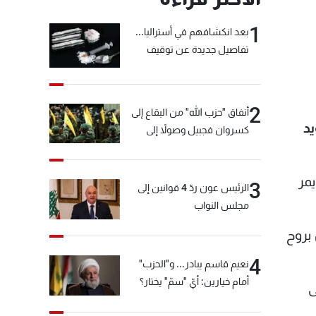
1
بعد انكشافهم في أستراليا...
تفاصيل جديدة عن توقيف
"شبكة الكوكايين"
2
أنفاق "حزب الله" من البقاع إلى
د
كسروان فجبيل وصولاً إلى
المختارة... التفاصيل في نشرة
الأخبار بعد قليل
مر
3
الرئيس عون ردّ 4 قوانين إلى
مجلس النواب
 بروح
4
نعيم قاسم يبادر... و"الحزب"
أمام خيارين: أيّ "سمّ" يختار؟
ى