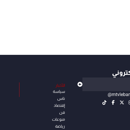
كتروني
الأخبار
سياسة
@mtvleba
ناس
إقتصاد
فن
منوعات
رياضة