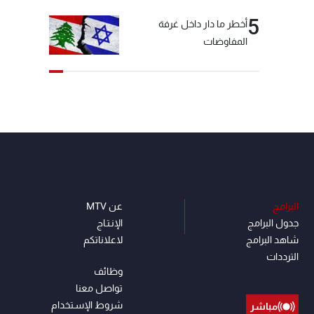
5
أخطر ما دار داخل غرفة
المفاوضات
البرامج
عن MTV
جدول البرامج
الإنـتـاج
شاهد البرامج
لاعلاناتكم
الترددات
وظائف
تواصل معنا
شروط الإسـتخدام
مباشر