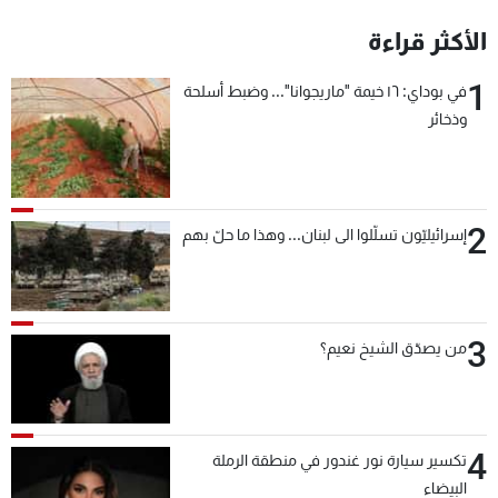
شاهد البرامج
الأكثر قراءة
الترددات
1
في بوداي: ١٦ خيمة "ماريجوانا"... وضبط أسلحة
وذخائر
عن MTV
وظائف
الإنـتـاج
تواصل معنا
لاعلاناتكم
شروط الإسـتخدام
سياسة الخصوصية
2
إسرائيليّون تسلّلوا الى لبنان... وهذا ما حلّ بهم
3
من يصدّق الشيخ نعيم؟
4
تكسير سيارة نور غندور في منطقة الرملة
البيضاء