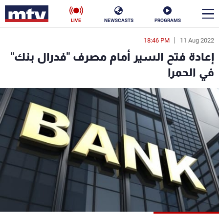
LIVE
NEWSCASTS
PROGRAMS
18:46 PM
11 Aug 2022
en
إعادة فتح السير أمام مصرف "فدرال بنك"
الأخبار
في الحمرا
سياسة
ناس
إقتصاد
فن
منوعات
رياضة
كأس العالم
البرامج
جدول البرامج