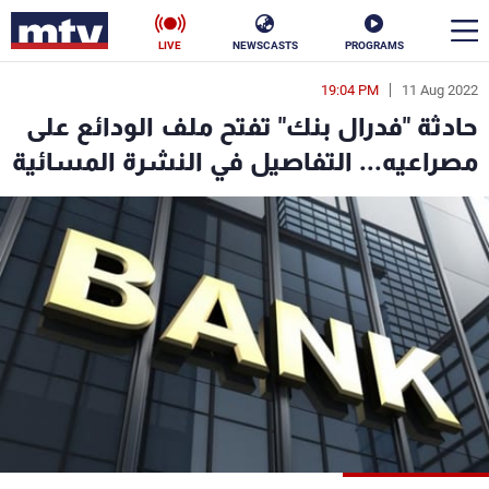
LIVE
NEWSCASTS
PROGRAMS
19:04 PM
11 Aug 2022
en
حادثة "فدرال بنك" تفتح ملف الودائع على
الأخبار
مصراعيه... التفاصيل في النشرة المسائية
سياسة
ناس
إقتصاد
فن
منوعات
رياضة
كأس العالم
البرامج
جدول البرامج