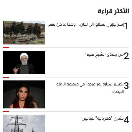
شاهد البرامج
الأكثر قراءة
الترددات
1
إسرائيليّون تسلّلوا الى لبنان... وهذا ما حلّ بهم
عن MTV
وظائف
الإنـتـاج
تواصل معنا
لاعلاناتكم
شروط الإسـتخدام
سياسة الخصوصية
2
من يصدّق الشيخ نعيم؟
3
تكسير سيارة نور غندور في منطقة الرملة
البيضاء
4
بشرى "كهربائية" للبنانيين!