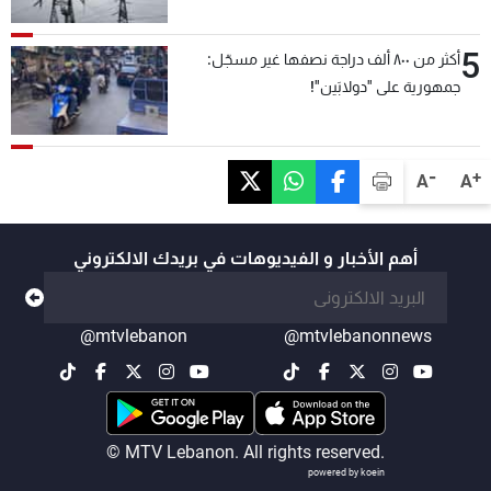
5
أكثر من ٨٠٠ ألف دراجة نصفها غير مسجّل:
جمهورية على "دولابَين"!
-
+
A
A
أهم الأخبار و الفيديوهات في بريدك الالكتروني
@mtvlebanon
@mtvlebanonnews
© MTV Lebanon. All rights reserved.
powered by koein