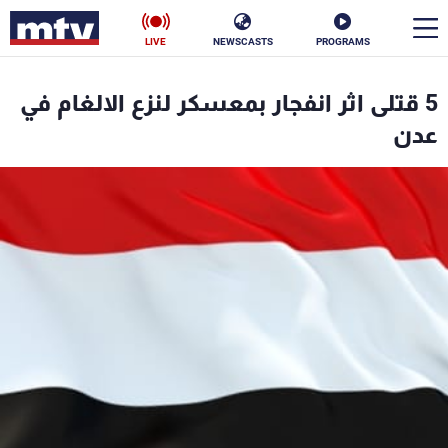
LIVE
NEWSCASTS
PROGRAMS
en
5 قتلى اثر انفجار بمعسكر لنزع الالغام في
الأخبار
عدن
سياسة
ناس
إقتصاد
فن
منوعات
رياضة
كأس العالم
البرامج
جدول البرامج