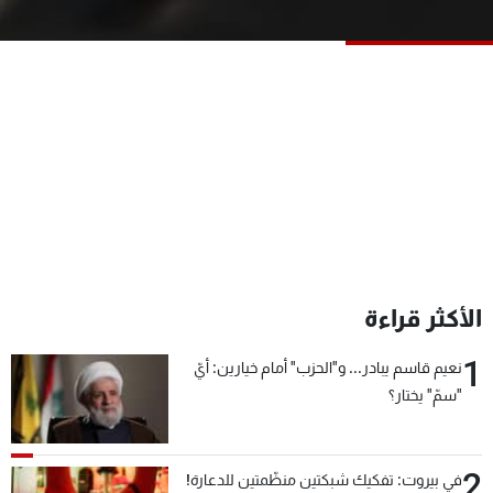
شاهد البرامج
الترددات
عن MTV
وظائف
الإنـتـاج
تواصل معنا
لاعلاناتكم
شروط الإسـتخدام
سياسة الخصوصية
الأكثر قراءة
1
نعيم قاسم يبادر... و"الحزب" أمام خيارين: أيّ
"سمّ" يختار؟
2
في بيروت: تفكيك شبكتين منظّمتين للدعارة!