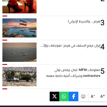
3
هرمز... والشرط الإيراني!
4
إيران ترفع السقف في هرمز: تعويضات وإلّا...
5
معلومات MFM: لبنان يرفض تولي
contractors وشركات أمنية خاصة مهمة
التحقق من نزع سلاح "حزب الله"
-
+
A
A