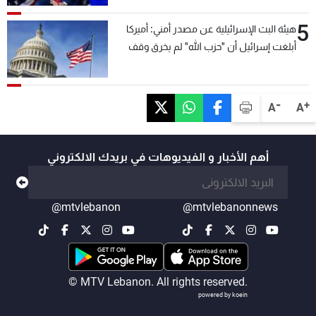
5
هيئة البث الإسرائيلية عن مصدر أمني: أميركا
أبلغت إسرائيل أن "حزب الله" لم يخرق وقف
إطلاق النار أمس في مجدل زون وطلبت منها
عدم التصعيد خشية أن يؤثر ذلك على مفاوضات
روما
-
+
A
A
أهم الأخبار و الفيديوهات في بريدك الالكتروني
@mtvlebanon
@mtvlebanonnews
© MTV Lebanon. All rights reserved.
powered by koein