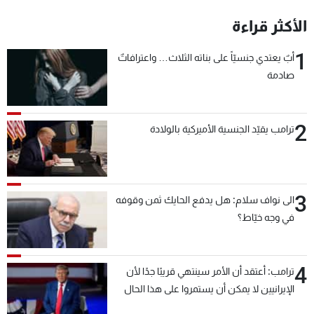
شاهد البرامج
الأكثر قراءة
الترددات
1
أبٌ يعتدي جنسيّاً على بناته الثلاث… واعترافاتٌ
صادمة
عن MTV
وظائف
الإنـتـاج
تواصل معنا
لاعلاناتكم
شروط الإسـتخدام
سياسة الخصوصية
2
ترامب يقيّد الجنسية الأميركية بالولادة
3
الى نواف سلام: هل يدفع الحايك ثمن وقوفه
في وجه خيّاط؟
4
ترامب: أعتقد أن الأمر سينتهي قريبًا جدًا لأن
الإيرانيين لا يمكن أن يستمروا على هذا الحال