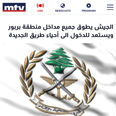
LIVE
NEWSCASTS
PROGRAMS
en
الجيش يطوق جميع مداخل منطقة بربور
الأخبار
ويستعد للدخول الى أحياء طريق الجديدة
سياسة
ناس
إقتصاد
فن
منوعات
رياضة
كأس العالم
البرامج
جدول البرامج