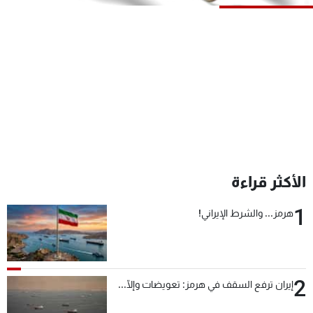
شاهد البرامج
الترددات
عن MTV
وظائف
الإنـتـاج
تواصل معنا
لاعلاناتكم
شروط الإسـتخدام
سياسة الخصوصية
الأكثر قراءة
1
هرمز... والشرط الإيراني!
2
إيران ترفع السقف في هرمز: تعويضات وإلّا...