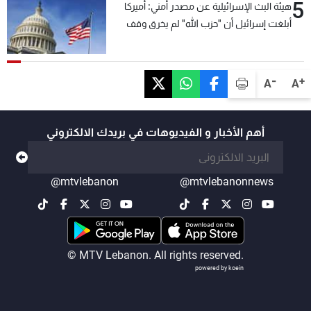
5
هيئة البث الإسرائيلية عن مصدر أمني: أميركا
أبلغت إسرائيل أن "حزب الله" لم يخرق وقف
إطلاق النار أمس في مجدل زون وطلبت منها
عدم التصعيد خشية أن يؤثر ذلك على مفاوضات
روما
-
+
A
A
أهم الأخبار و الفيديوهات في بريدك الالكتروني
@mtvlebanon
@mtvlebanonnews
© MTV Lebanon. All rights reserved.
powered by koein