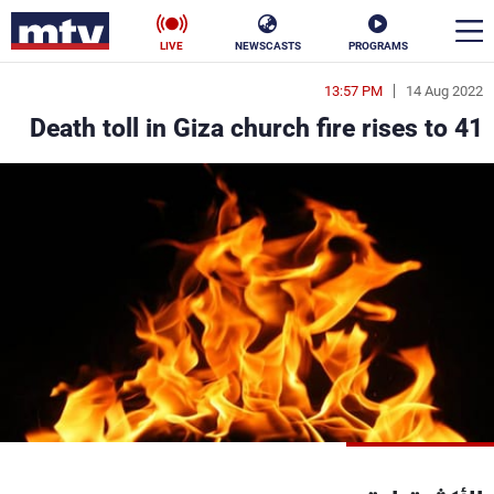
LIVE
NEWSCASTS
PROGRAMS
13:57 PM
14 Aug 2022
en
Death toll in Giza church fire rises to 41
الأخبار
سياسة
ناس
إقتصاد
فن
منوعات
رياضة
كأس العالم
البرامج
جدول البرامج