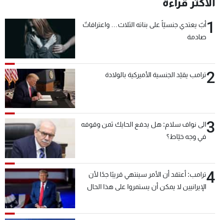
الأكثر قراءة
شاهد البرامج
1
الترددات
أبٌ يعتدي جنسيّاً على بناته الثلاث… واعترافاتٌ
صادمة
عن MTV
وظائف
الإنـتـاج
تواصل معنا
2
ترامب يقيّد الجنسية الأميركية بالولادة
لاعلاناتكم
شروط الإسـتخدام
سياسة الخصوصية
3
الى نواف سلام: هل يدفع الحايك ثمن وقوفه
في وجه خيّاط؟
4
ترامب: أعتقد أن الأمر سينتهي قريبًا جدًا لأن
الإيرانيين لا يمكن أن يستمروا على هذا الحال