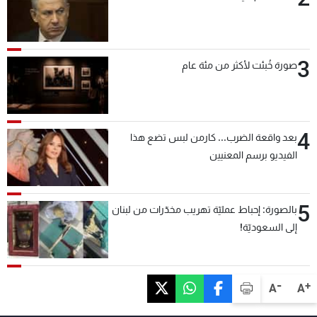
3
صورة خُبئت لأكثر من مئة عام
4
بعد واقعة الضرب... كارمن لبس تضع هذا
الفيديو برسم المعنيين
5
بالصورة: إحباط عمليّة تهريب مخدّرات من لبنان
إلى السعوديّة!
-
+
A
A