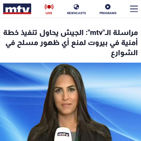
LIVE
NEWSCASTS
PROGRAMS
en
مراسلة الـ"mtv": الجيش يحاول تنفيذ خطة
الأخبار
أمنية في بيروت لمنع أي ظهور مسلح في
الشوارع
سياسة
ناس
إقتصاد
فن
منوعات
رياضة
كأس العالم
البرامج
جدول البرامج