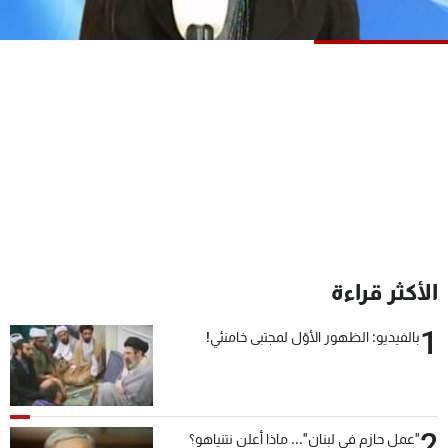
شاهد البرامج
الترددات
عن MTV
وظائف
الإنـتـاج
تواصل معنا
لاعلاناتكم
شروط الإسـتخدام
سياسة الخصوصية
الأكثر قراءة
1
بالفيديو: الظهور الأوّل لمجتبى خامنئي!
2
"عمل حازم في لبنان"... ماذا أعلن نتنياهو؟