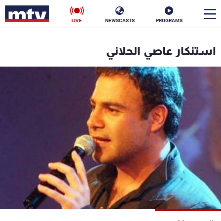
LIVE
NEWSCASTS
PROGRAMS
en
استنكار عاصي الحلاني
الأخبار
سياسة
ناس
إقتصاد
فن
منوعات
رياضة
كأس العالم
البرامج
جدول البرامج