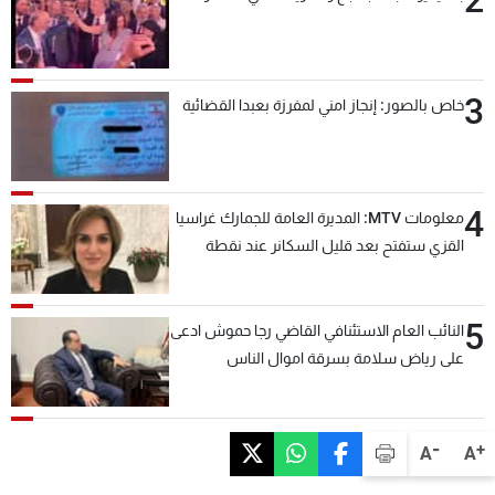
3
خاص بالصور: إنجاز امني لمفرزة بعبدا القضائية
4
معلومات MTV: المديرة العامة للجمارك غراسيا
القزي ستفتح بعد قليل السكانر عند نقطة
المصنع لتسهيل عملية التصدير البري إلى
السعودية والدول العربية
5
النائب العام الاستئنافي القاضي رجا حموش ادعى
على رياض سلامة بسرقة اموال الناس
وتأسيس شركات وهمية بهدف شراء أسهم
مصرفية وتهريبها وتبييض اموال
-
+
A
A