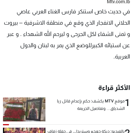
Mtv.com.lb
شاهد البرامج
في حديث خاص استنكر فارس الغناء العربي عاصي
الترددات
الحلاني الانفجار الذي وقع في منطقة الاشرفية – بيروت
و تمنى الشفاء لكل الجرحى و ليرحم الله الشهداء . و عبر
عن MTV
وظائف
الإنـتـاج
تواصل معنا
عن استيائه الكبيرللوضع الذي يمر به لبنان والدول
لاعلاناتكم
شروط الإسـتخدام
سياسة الخصوصية
العربية.
الأكثر قراءة
1
موقع MTV يكشف: حكم بإعدام قاتل ريا
الشدياق… وتفاصيل الجريمة
2
بالفيديو: دبكة جعجع وستريدا... في حفلة زفاف