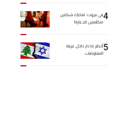
4
في بيروت: تفكيك شبكتين
منظّمتين للدعارة!
5
أخطر ما دار داخل غرفة
المفاوضات