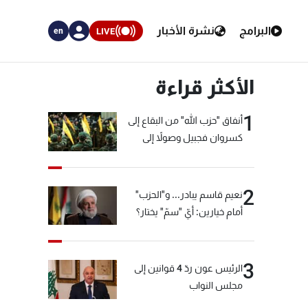
البرامج
نشرة الأخبار
LIVE
en
الأكثر قراءة
1
أنفاق "حزب الله" من البقاع إلى
كسروان فجبيل وصولاً إلى
المختارة... التفاصيل في نشرة
الأخبار بعد قليل
2
نعيم قاسم يبادر... و"الحزب"
أمام خيارين: أيّ "سمّ" يختار؟
3
الرئيس عون ردّ 4 قوانين إلى
مجلس النواب