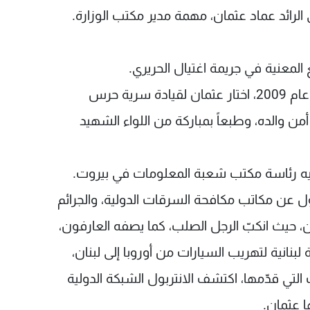
الرائد عماد عثمان، مهمة مدير مكتب الوزارة.
 المعنية في جريمة اغتيال الحريري.
وحين تولى الرئيس سعد الحريري رئاسة الحكومة عام 2009، اختار عثمان لقيادة سرية حرس
من والده، وطبعاً بمباركة من اللواء الشهيد
إليه رئاسة مكتب شعبة المعلومات في بيروت.
ل عن مكاتب مكافحة السرقات الدولية، والجرائم
مان، حيث انكبّ الرجل الصلب، كما يصفه العارفون،
انية لتهريب السيارات من أوروبا إلى لبنان،
تي قدّمها، اكتشف الانتربول الشبكة الدولية
ا عثمان.