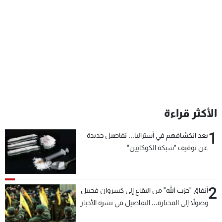
شاهد البرامج
الترددات
عن MTV
وظائف
الإنـتـاج
تواصل معنا
لاعلاناتكم
شروط الإسـتخدام
سياسة الخصوصية
الأكثر قراءة
1
بعد انكشافهم في أستراليا... تفاصيل جديدة
عن توقيف "شبكة الكوكايين"
2
أنفاق "حزب الله" من البقاع إلى كسروان فجبيل
وصولاً إلى المختارة... التفاصيل في نشرة الأخبار
بعد قليل