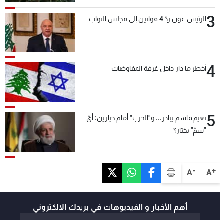
3
الرئيس عون ردّ 4 قوانين إلى مجلس النواب
4
أخطر ما دار داخل غرفة المفاوضات
5
نعيم قاسم يبادر... و"الحزب" أمام خيارين: أيّ
"سمّ" يختار؟
-
+
A
A
أهم الأخبار و الفيديوهات في بريدك الالكتروني