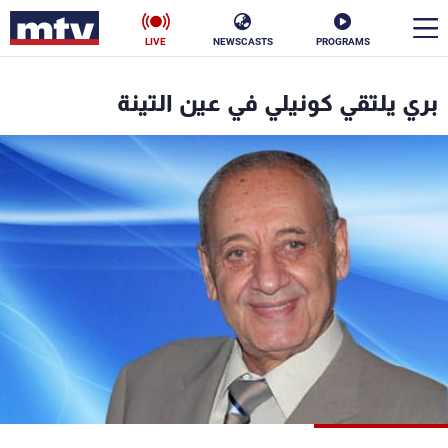
LIVE
NEWSCASTS
PROGRAMS
en
بري يلتقي كونيلي في عين التينة
الأخبار
سياسة
ناس
إقتصاد
فن
منوعات
رياضة
كأس العالم
البرامج
جدول البرامج