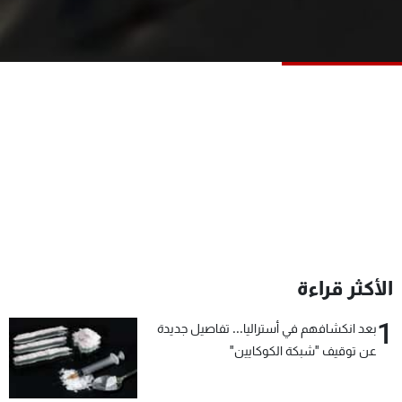
شاهد البرامج
الترددات
عن MTV
وظائف
الإنـتـاج
تواصل معنا
لاعلاناتكم
شروط الإسـتخدام
سياسة الخصوصية
الأكثر قراءة
1
بعد انكشافهم في أستراليا... تفاصيل جديدة
عن توقيف "شبكة الكوكايين"