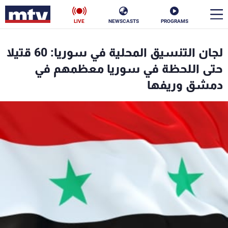
LIVE
NEWSCASTS
PROGRAMS
en
لجان التنسيق المحلية في سوريا: 60 قتيلا
الأخبار
حتى اللحظة في سوريا معظمهم في
دمشق وريفها
سياسة
ناس
إقتصاد
فن
منوعات
رياضة
كأس العالم
البرامج
جدول البرامج