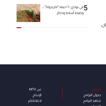
5
في بوداي: ١٦ خيمة "ماريجوانا"...
وضبط أسلحة وذخائر
ان
البرامج
عن MTV
جدول البرامج
الإنـتـاج
شاهد البرامج
لاعلاناتكم