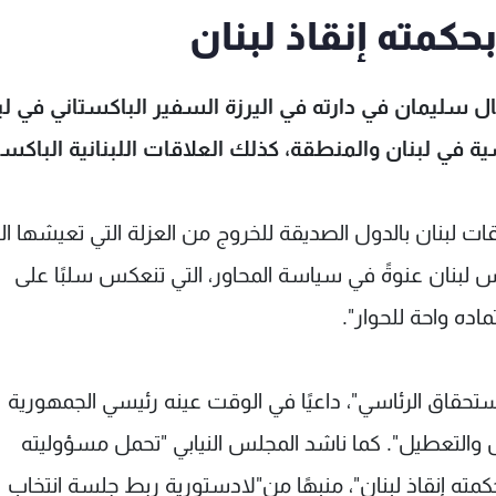
كمته إنقاذ لبنان
سليمان في دارته في اليرزة السفير الباكستاني في لب
ي لبنان والمنطقة، كذلك العلاقات اللبنانية الباكستا
لبنان بالدول الصديقة للخروج من العزلة التي تعيشها الب
س لبنان عنوةً في سياسة المحاور، التي تنعكس سلبًا على
اده واحة للحوار".
حقاق الرئاسي"، داعيًا في الوقت عينه رئيسي الجمهورية
ل والتعطيل". كما ناشد المجلس النيابي "تحمل مسؤوليته
مته إنقاذ لبنان"، منبهًا من"لادستورية ربط جلسة انتخاب