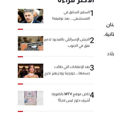
1
السفير السابق في
المستشفى... بعد توقيفه!
نان
نية.
2
الجيش الإسرائيلي بالفيديو: تدمير
نفق في الجنوب
لاد
3
بعد الإنتقادات التي طالت
جسمها... جورجينا رودريغيز تخرج
عن صمتها
4
خاص موقع MTV بالصّورة:
أشرف دبّور ليس لاجئاً!