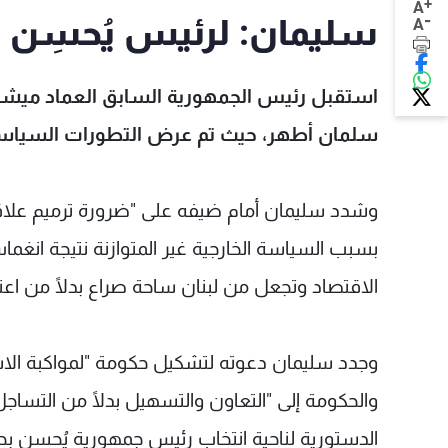
+
A
-
سليمان: لرئيس يُحسِن بح
A
استقبل رئيس الجمهورية السابق العماد ميشال 
سلمان أطهر، حيث تم عرض التطورات السياسية ف
وشدد سليمان أمام ضيفه على "ضرورة ترميم علاقات 
بسبب السياسة الخارجية غير المتوازنة نتيجة انغما
الاقتصاد وتجعل من لبنان ساحة صراع بدلًا من اعتم
وجدد سليمان دعوته لتشكيل حكومة "لمواكبة الاست
والحكومة إلى "التعاون والتسهيل بدلًا من التساج
الدستورية لناحية انتخاب رئيس جمهورية يُحسِن بحك