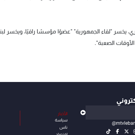
ي، يخسر "لقاء الجمهورية" "عضوًا مؤسسًا راقيًا، ويخسر لبن
لأوقات الصعبة".
كتروني
الأخبار
سياسة
@mtvleba
ناس
إقتصاد