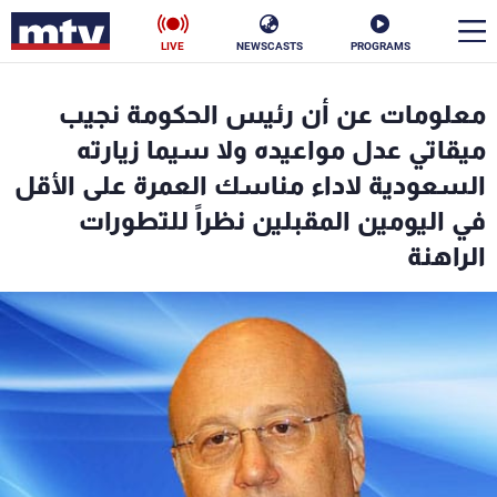
LIVE
NEWSCASTS
PROGRAMS
en
معلومات عن أن رئيس الحكومة نجيب
الأخبار
ميقاتي عدل مواعيده ولا سيما زيارته
السعودية لاداء مناسك العمرة على الأقل
سياسة
ناس
في اليومين المقبلين نظراً للتطورات
الراهنة
إقتصاد
فن
منوعات
رياضة
كأس العالم
البرامج
جدول البرامج