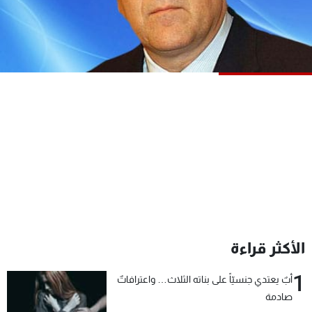
شاهد البرامج
الترددات
عن MTV
وظائف
الإنـتـاج
تواصل معنا
لاعلاناتكم
شروط الإسـتخدام
سياسة الخصوصية
الأكثر قراءة
1
أبٌ يعتدي جنسيّاً على بناته الثلاث… واعترافاتٌ
صادمة