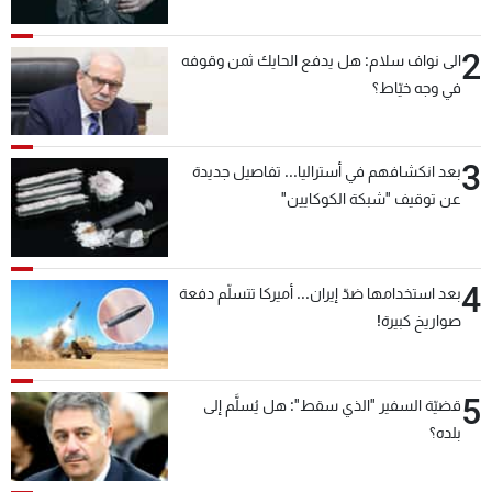
2
الى نواف سلام: هل يدفع الحايك ثمن وقوفه
في وجه خيّاط؟
3
بعد انكشافهم في أستراليا... تفاصيل جديدة
عن توقيف "شبكة الكوكايين"
4
بعد استخدامها ضدّ إيران... أميركا تتسلّم دفعة
صواريخ كبيرة!
5
قضيّة السفير "الذي سقط": هل يُسلَّم إلى
بلده؟