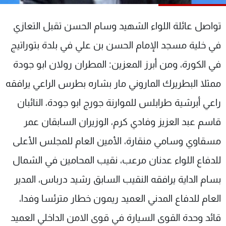
شاهد البرامج
الترددات
تواصل عائلة اللواء الشهيد وسام الحسن تقبل التعازي
في خلية مسجد الإمام الحسن بن علي في بلدة بتوراتيج
عن MTV
وظائف
في الكورة، ومن أبرز المعزين: المطران رولان ابو جودة
الإنـتـاج
تواصل معنا
لاعلاناتكم
شروط الإسـتخدام
ممثلا البطريرك الماروني مار بشاره بطرس الراعي يرافقه
سياسة الخصوصية
راعي أبرشية طرابلس للموارنة جورج ابو جودة، النائبان
قاسم عبد العزيز وفادي كرم، الوزيران السابقان عمر
مسقاوي وسامي منقارة، الأمين العام للمجلس الأعلى
للدفاع اللواء عدنان مرعب، نقيب المحامين في الشمال
بسام الداية يرافقه النقيب السابق رشيد درباس، المدير
العام للدفاع المدني العميد ريمون خطار مترئسا وفدا،
قائد وحدة القوى السيارة في قوى الامن الداخلي العميد