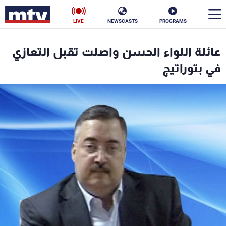
LIVE
NEWSCASTS
PROGRAMS
en
عائلة اللواء الحسن واصلت تقبل التعازي
الأخبار
في بتوراتيج
سياسة
ناس
إقتصاد
فن
منوعات
رياضة
كأس العالم
البرامج
جدول البرامج