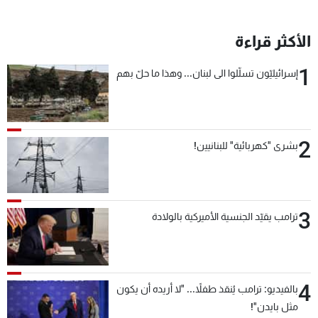
الأكثر قراءة
1
إسرائيليّون تسلّلوا الى لبنان... وهذا ما حلّ بهم
2
بشرى "كهربائية" للبنانيين!
3
ترامب يقيّد الجنسية الأميركية بالولادة
4
بالفيديو: ترامب يُنقذ طفلاً... "لا أريده أن يكون
مثل بايدن"!