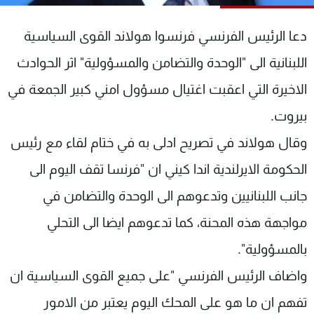
شاهد البرامج
الترددات
دعا الرئيس الفرنسي فرنسوا هولاند القوى السياسية
اللبنانية الى "الوحدة والتضامن والمسؤولية" اثر الحوادث
عن MTV
وظائف
الاخيرة التي اعقبت اغتيال مسؤول امني كبير الجمعة في
الإنـتـاج
تواصل معنا
لاعلاناتكم
شروط الإسـتخدام
بيروت.
سياسة الخصوصية
وقال هولاند في تصريح ادلى به في ختام لقاء مع رئيس
الحكومة الايرلندية اندا كيني ان "فرنسا تقف اليوم الى
جانب اللبنانيين وتدعوهم الى الوحدة والتضامن في
مواجهة هذه المحنة، كما تدعوهم ايضا الى التحلي
بالمسؤولية".
واضاف الرئيس الفرنسي "على جميع القوى السياسية ان
تفهم ان ما هو على المحك اليوم يعتبر من الامور