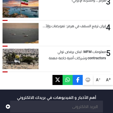
3
هرمز... والشرط الإيراني!
4
إيران ترفع السقف في هرمز: تعويضات وإلّا...
5
معلومات MFM: لبنان يرفض تولي
contractors وشركات أمنية خاصة مهمة
التحقق من نزع سلاح "حزب الله"
-
+
A
A
أهم الأخبار و الفيديوهات في بريدك الالكتروني