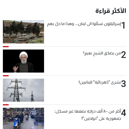
شاهد البرامج
الأكثر قراءة
الترددات
1
إسرائيليّون تسلّلوا الى لبنان... وهذا ما حلّ بهم
عن MTV
وظائف
الإنـتـاج
تواصل معنا
لاعلاناتكم
شروط الإسـتخدام
سياسة الخصوصية
2
من يصدّق الشيخ نعيم؟
3
بشرى "كهربائية" للبنانيين!
4
أكثر من ٨٠٠ ألف دراجة نصفها غير مسجّل:
جمهورية على "دولابَين"!