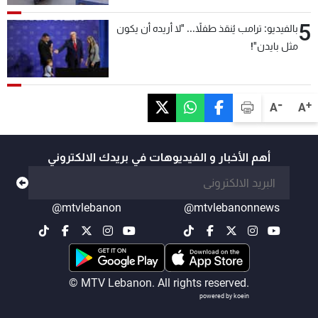
5
بالفيديو: ترامب يُنقذ طفلاً... "لا أريده أن يكون
مثل بايدن"!
-
+
A
A
أهم الأخبار و الفيديوهات في بريدك الالكتروني
@mtvlebanon
@mtvlebanonnews
© MTV Lebanon. All rights reserved.
powered by koein