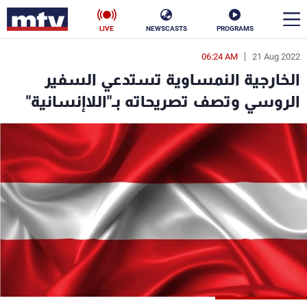
LIVE
NEWSCASTS
PROGRAMS
06:24 AM
21 Aug 2022
en
الخارجية النمساوية تستدعي السفير
الأخبار
الروسي وتصف تصريحاته بـ"اللاإنسانية"
سياسة
ناس
إقتصاد
فن
منوعات
رياضة
كأس العالم
البرامج
جدول البرامج