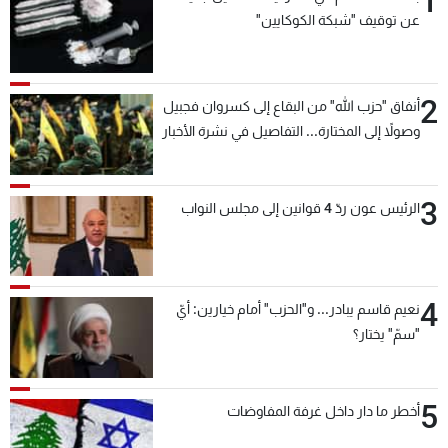
1
عن توقيف "شبكة الكوكايين"
2
أنفاق "حزب الله" من البقاع إلى كسروان فجبيل
وصولاً إلى المختارة... التفاصيل في نشرة الأخبار
بعد قليل
3
الرئيس عون ردّ 4 قوانين إلى مجلس النواب
4
نعيم قاسم يبادر... و"الحزب" أمام خيارين: أيّ
"سمّ" يختار؟
5
أخطر ما دار داخل غرفة المفاوضات