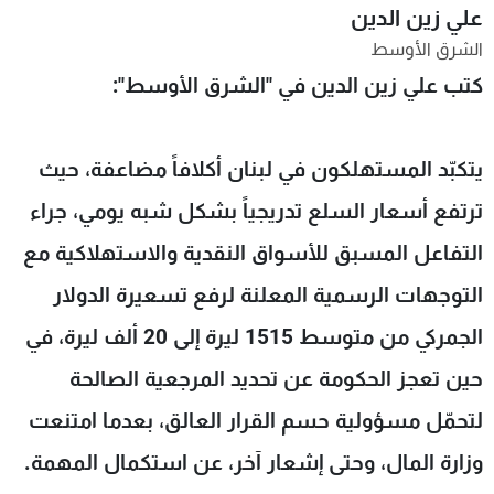
علي زين الدين
شاهد البرامج
الشرق الأوسط
الترددات
كتب علي زين الدين في "الشرق الأوسط":
عن MTV
وظائف
الإنـتـاج
تواصل معنا
يتكبّد المستهلكون في لبنان أكلافاً مضاعفة، حيث
لاعلاناتكم
شروط الإسـتخدام
سياسة الخصوصية
ترتفع أسعار السلع تدريجياً بشكل شبه يومي، جراء
التفاعل المسبق للأسواق النقدية والاستهلاكية مع
التوجهات الرسمية المعلنة لرفع تسعيرة الدولار
الجمركي من متوسط 1515 ليرة إلى 20 ألف ليرة، في
حين تعجز الحكومة عن تحديد المرجعية الصالحة
لتحمّل مسؤولية حسم القرار العالق، بعدما امتنعت
وزارة المال، وحتى إشعار آخر، عن استكمال المهمة.