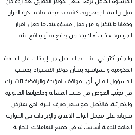
المرسوم الخاص برفع سعر الدولار الجمركي بعد رده من
قبل رئاسة الجمهورية، كشف حقيقة تقاذف كرة القرار
وخفايا «التنصّل» من حمل مسؤوليته، ما جعل القرار
الموعود «لقيطاً» لا يجد من يدفع به أو يدافع عنه.
والمثير أكثر في حيثيات ما يحصل من إرباكات على الجبهة
الحكومية والسياسية بشأن دولار الاستيراد، بحسب
المسؤول المالي، أن المواقف المؤيدة والرافضة تتشارك
في تجنّب الغوص في صلب المسألة وخلفياتها القانونية
والإجرائية. فالأصل هو سعر صرف الليرة الذي يفترض
سريانه على مجمل أبواب الإنفاق والإيرادات في الموازنة
العامة للدولة أساساً، ثم في جميع التعاملات التجارية