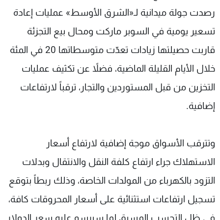
رصدت جولة ميدانية لـ«الشرق الأوسط» عمليات إعادة
تسعير يومية في السوبر ماركت ومحال بيع التجزئة
قاربت حصيلتها زيادات تعدّت متوسطاتها 20 في المئة
خلال الأيام القليلة الماضية، فضلاً عن تكثيف عمليات
التخزين من قبل المستوردين والتجار، ترقباً لارتفاعات
إضافية.
وتترقب الأسواق موجة إضافية لارتفاع أسعار
الاستهلاك جراء ارتفاع كلفة النقل والانتقال وبدلات
التزود بالكهرباء من المولدات الخاصة، وذلك ربطاً بتوقع
تسجيل ارتفاعات استثنائية على أسعار المحروقات كافة،
في ظل التحسب المسبق لما سيرسو عليه سعر الدولار