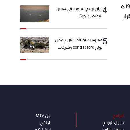
وري
4
إيران ترفع السقف في هرمز:
ار
تعويضات وإلّا...
5
معلومات MFM: لبنان يرفض
تولي contractors وشركات
أمنية خاصة مهمة التحقق من
نزع سلاح "حزب الله"
البرامج
عن MTV
جدول البرامج
الإنـتـاج
شاهد البرامج
لاعلاناتكم