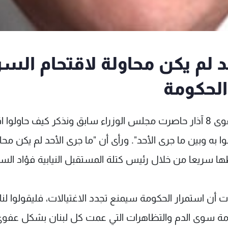
جرى الأحد لم يكن محاولة لاقتحام السر
 الحكومة
أشار النائب أحمد فتفت في حديث للـmtv الى أن "قوى 8 آذار حاصرت مجلس الوزراء سابق ونذكر كيف حاول
ا به وبين ما جرى الأحد". ورأى أن "ما جرى الأحد لم يكن محا
بطها سريعا من خلال رئيس كتلة المستقبل النيابية فؤاد السن
 أن استمرار الحكومة سيمنع تجدد الاغتيالات، فليقولوا لنا
كومة سوى الدم والتظاهرات التي عمت كل لبنان بشكل عفوي