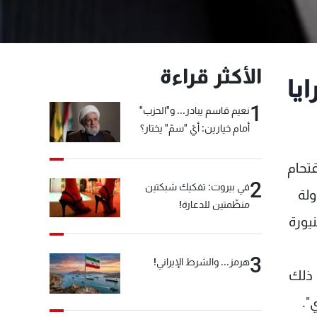
الأكثر قراءة
ايا
1
نعيم قاسم يبادر... و"الحزب"
أمام خيارين: أيّ "سمّ" يختار؟
وا اقتحام
2
في بيروت: تفكيك شبكتين
ولة
منظّمتين للدعارة!
يورة
3
هرمز... والشرط الإيراني!
 ذلك
".