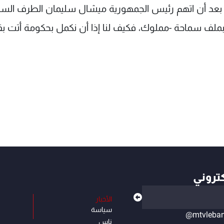
وصا بعد أن اتهم رئيس الجمهورية ميشال سليمان الطرف الس
بملف سماحة -مملوك، فكيف لنا إذا أن نكمل بحكومة أتت بقر
كتروني
الأخبار
سياسة
@mtvleba
ناس