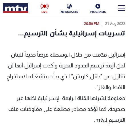
LIVE
NEWSCASTS
PROGRAMS
20:56 PM
21 Aug 2022
en
تسريبات إسرائيلية بشأن الترسيم...
الأخبار
بات إسرائيلية بشأن الترسيم... - MTV Lebanon
سياسة
ناس
إسرائيل قدّمت من خلال الوسطاء عرضاً جديداً للبنان
لحلّ أزمة ترسيم الحدود البحرية وأكدت إسرائيل أنها لن
إقتصاد
فن
تتنازل عن "حقل كاريش" الذي بدأت بتشغيله لاستخراج
منوعات
رياضة
النفط والغاز".
كأس العالم
معلومة نشرتها القناة الرابعة الإسرائيلية لكنها غير
صحيحة، كما تؤكد مصادر مطلعة على مفاوضات ملف
البرامج
الترسيم لـmtv.
جدول البرامج