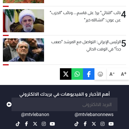
4
نائب "الثنائي" يردّ على قاسم... ونائب "الحزب"
عن عون: "انشالله خير"
5
الرئيس الإيراني: التواصل مع المرشد "صعب
جداً" في الوقت الحالي
-
+
A
A
أهم الأخبار و الفيديوهات في بريدك الالكتروني
@mtvlebanon
@mtvlebanonnews