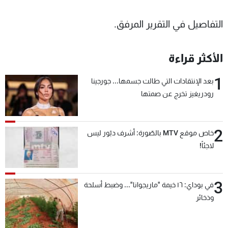
شاهد البرامج
التفاصيل في التقرير المرفق.
الترددات
الأكثر قراءة
عن MTV
وظائف
الإنـتـاج
تواصل معنا
1
لاعلاناتكم
شروط الإسـتخدام
بعد الإنتقادات التي طالت جسمها... جورجينا
سياسة الخصوصية
رودريغيز تخرج عن صمتها
2
خاص موقع MTV بالصّورة: أشرف دبّور ليس
لاجئاً!
3
في بوداي: ١٦ خيمة "ماريجوانا"... وضبط أسلحة
وذخائر