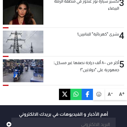
3
تكسير سيارة نور غندور في منطقة الرملة
البيضاء
4
بشرى "كهربائية" للبنانيين!
5
أكثر من ٨٠٠ ألف دراجة نصفها غير مسجّل:
جمهورية على "دولابَين"!
-
+
A
A
أهم الأخبار و الفيديوهات في بريدك الالكتروني