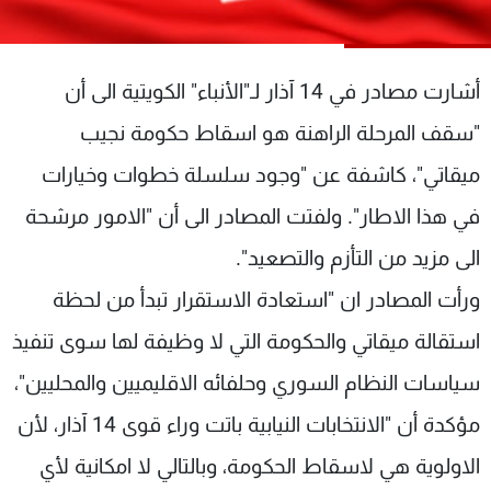
شاهد البرامج
الترددات
أشارت مصادر في 14 آذار لـ"الأنباء" الكويتية الى أن
عن MTV
وظائف
"سقف المرحلة الراهنة هو اسقاط حكومة نجيب
الإنـتـاج
تواصل معنا
ميقاتي"، كاشفة عن "وجود سلسلة خطوات وخيارات
لاعلاناتكم
شروط الإسـتخدام
سياسة الخصوصية
في هذا الاطار". ولفتت المصادر الى أن "الامور مرشحة
الى مزيد من التأزم والتصعيد".
ورأت المصادر ان "استعادة الاستقرار تبدأ من لحظة
استقالة ميقاتي والحكومة التي لا وظيفة لها سوى تنفيذ
سياسات النظام السوري وحلفائه الاقليميين والمحليين"،
مؤكدة أن "الانتخابات النيابية باتت وراء قوى 14 آذار، لأن
الاولوية هي لاسقاط الحكومة، وبالتالي لا امكانية لأي