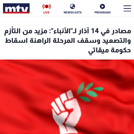
LIVE
NEWSCASTS
PROGRAMS
en
مصادر في 14 آذار لـ"الأنباء": مزيد من التأزم
الأخبار
والتصعيد وسقف المرحلة الراهنة اسقاط
حكومة ميقاتي
سياسة
ناس
إقتصاد
فن
منوعات
رياضة
كأس العالم
البرامج
جدول البرامج