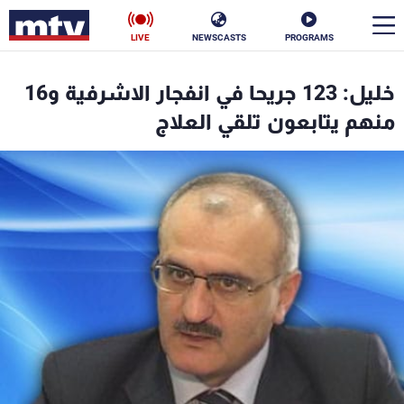
LIVE
NEWSCASTS
PROGRAMS
en
خليل: 123 جريحا في انفجار الاشرفية و16
الأخبار
منهم يتابعون تلقي العلاج
سياسة
ناس
إقتصاد
فن
منوعات
رياضة
كأس العالم
البرامج
جدول البرامج