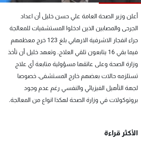
شاهد البرامج
الترددات
أعلن وزير الصحة العامة علي حسن خليل أن اعداد
الجرحى والمصابين الذين ادخلوا المستشفيات للمعالجة
عن MTV
وظائف
جراء انفجار الاشرفية الارهابي بلغ 123 خرج معظمهم
الإنـتـاج
تواصل معنا
لاعلاناتكم
شروط الإسـتخدام
فيما بقي 16 يتابعون تلقي العلاج. وتعهد خليل أن تأخذ
سياسة الخصوصية
وزارة الصحة وعلى عاتقها مسؤولية متابعة أي علاج
تستلزمه حالات بعضهم خارج المستشفى، خصوصا
لجهة التأهيل الفيزيائي والنفسي رغم عدم وجود
بروتوكولات في وزارة الصحة لهكذا انواع من المعالجة.
الأكثر قراءة