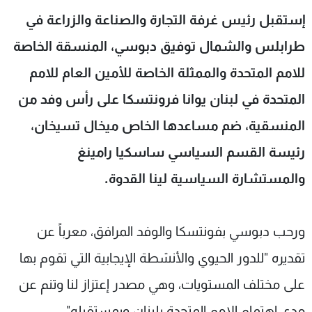
شاهد البرامج
إستقبل رئيس غرفة التجارة والصناعة والزراعة في
الترددات
طرابلس والشمال توفيق دبوسي، المنسقة الخاصة
للامم المتحدة والممثلة الخاصة للأمين العام للامم
عن MTV
وظائف
الإنـتـاج
تواصل معنا
المتحدة في لبنان يوانا فرونتسكا على رأس وفد من
لاعلاناتكم
شروط الإسـتخدام
المنسقية، ضم مساعدها الخاص ميخال تسيخان،
سياسة الخصوصية
رئيسة القسم السياسي ساسكيا رامينغ
والمستشارة السياسية لينا القدوة.
ورحب دبوسي بفونتسكا والوفد المرافق، معرباً عن
تقديره "للدور الحيوي والأنشطة الإيجابية التي تقوم بها
على مختلف المستويات، وهي مصدر إعتزاز لنا وتنم عن
مدى إهتمام الامم المتحدة بلبنان وبمستقبله".