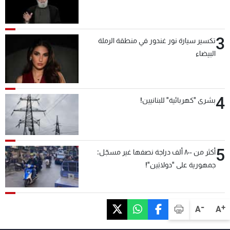
3
تكسير سيارة نور غندور في منطقة الرملة
البيضاء
4
بشرى "كهربائية" للبنانيين!
5
أكثر من ٨٠٠ ألف دراجة نصفها غير مسجّل:
جمهورية على "دولابَين"!
-
+
A
A